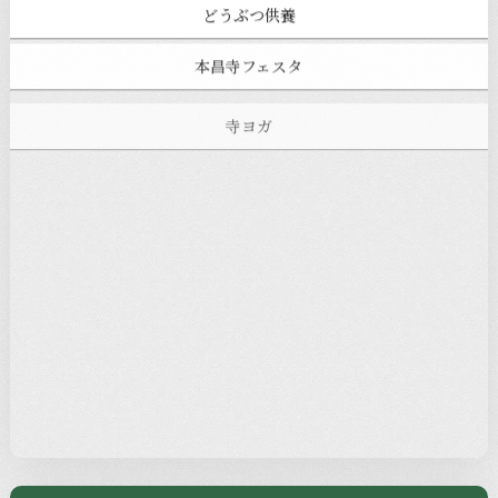
どうぶつ供養
本昌寺フェスタ
寺ヨガ
お知らせ
注目の記事
新着情報
本堂カフェ
過去の主なイベント
児玉工具店
きのえねまるしぇ