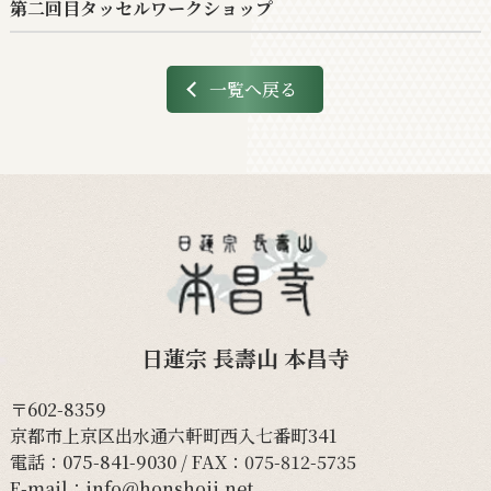
第二回目タッセルワークショップ
一覧へ戻る
日蓮宗 長壽山 本昌寺
〒602-8359
京都市上京区出水通六軒町西入七番町341
電話：
075-841-9030
/ FAX：075-812-5735
E-mail：
info@honshoji.net