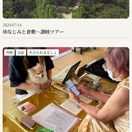
2026/07/14
幼なじみと倉敷〜讃岐ツアー
寺院
日記
きのえねまるしぇ