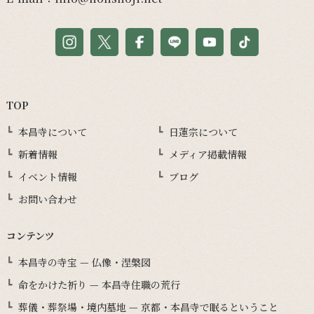
TOP
本昌寺について
日蓮宗について
新着情報
メディア掲載情報
イベント情報
ブログ
お問い合わせ
コンテンツ
本昌寺の寺宝 — 仏像・涅槃図
命をかけた祈り — 本昌寺住職の荒行
葬儀・葬祭場・境内墓地 — 京都・本昌寺で眠るということ