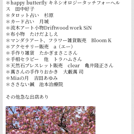
＊happy butterfly キネシオロジータッチフォーヘル
ス 田中好子
＊タロット占い 杉原
＊カード占い 月城
＊流木アート小物Driftwood work SiN
＊布小物 たけだよしえ
＊マンダラアート、フラワー雑貨販売 Bloom K
＊アクセサリー販売 a（エー）
＊手作り雑貨 たかぎまさこさん
＊手相セラピー 他 トラハムさん
＊天然石ブレスレット販売 clear 亀井隆正さん
＊萬さんの手作りおかき 大藪萬 司
＊Miaの月 吉田あゆみ
＊ささない鍼 池本治療院
その他急な出店あり