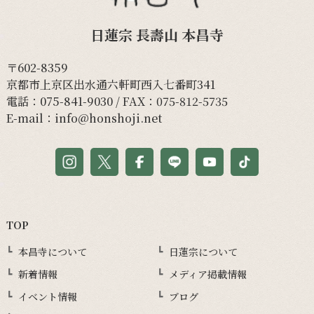
日蓮宗 長壽山 本昌寺
〒602-8359
京都市上京区出水通六軒町西入七番町341
電話：
075-841-9030
/ FAX：075-812-5735
E-mail：
info@honshoji.net
TOP
本昌寺について
日蓮宗について
新着情報
メディア掲載情報
イベント情報
ブログ