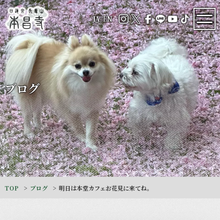
JA
/
EN
ブログ
TOP
ブログ
明日は本堂カフェお花見に来てね。