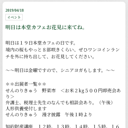
2019/04/18
イベント
明日は本堂カフェお花見に来てね。
明日は１９日本堂カフェの日です。
境内の桜もやっと８部咲きくらい、ぜひワンコインラン
チを外に持ち出して、お花見してください。
〜〜明日は金曜ですので、シニアヨガもします。〜〜
＊＊出展者一覧＊＊
せんのりきゅう 野菜市 ＜お米２kg５００円即売会あ
り＞
弁護士、税理士先生のなんでも相談会あり。
（午後）
人形供養受付します
せんのりきゅう 漫才披露 午後１時より
知的財産講座 １２時、１３時、１４時、１５時、１６