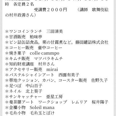
時 各定員２名
受講費２０００円 （講師 歌舞伎絵
の村井政善さん）
＊ワンコインランチ 三田清美
＊甘酒販売 粕味亭
＊ビン詰缶詰食品。栗の甘露煮など。藤田罐詰株式会社
＊コーヒー販売 壷中コーヒー
＊焼き菓子 colle cammpo
＊キムチ販売 マツバラキムチ
＊知的財産講座 村井さん
＊アクセサリー販売 mirai
＊パステルシャインアート 西面有美子
＊帯地クッション、カバン、コースター販売 佐野久子
＊足つぼ 中山百子
＊ネイル 北上葵子
＊サンキャッチャー 亜星工房
＊曼荼羅アート ワークショップ レムリア 桜井陽子
＊金襴小物 Soleil mana
＊毛糸小物 毛糸玉とぼけ