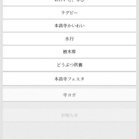
ラグビー
本昌寺かいわい
水行
樹木葬
どうぶつ供養
本昌寺フェスタ
寺ヨガ
お知らせ
注目の記事
新着情報