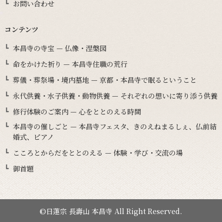
お問い合わせ
コンテンツ
本昌寺の寺宝 — 仏像・涅槃図
命をかけた祈り — 本昌寺住職の荒行
葬儀・葬祭場・境内墓地 — 京都・本昌寺で眠るということ
永代供養・水子供養・動物供養 — それぞれの想いに寄り添う供養
修行体験のご案内 — 心をととのえる時間
本昌寺の催しごと — 本昌寺フェスタ、きのえねまるしぇ、仏前結
婚式、ピアノ
こころとからだをととのえる — 体験・学び・交流の場
御首題
©日蓮宗 長壽山 本昌寺 All Right Reserved.