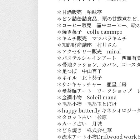
＊甘酒販売 粕味亭
＊ビン詰缶詰食品。栗の甘露煮など
＊コーヒー販売 壷中コーヒー、絵
＊焼き菓子 colle cammpo
＊キムチ販売 マツバラキムチ
＊知的財産講座 村井さん
＊アクセサリー販売 mirai
＊パステルシャインアート 西面有
＊帯地クッション、カバン、コース
＊足つぼ 中山百子
＊ネイル 北上葵子
＊サンキャッチャー 亜星工房
＊曼荼羅アート ワークショップ 
＊金襴小物 Soleil mana
＊毛糸小物 毛糸玉とぼけ
＊happy butterfly キネシオ
＊タロット占い 杉原
＊カード占い 月城
＊どら焼き 株式会社華
＊流木アート小物Driftwood work S