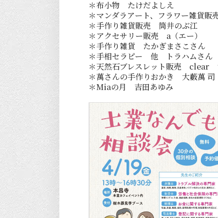
＊布小物 たけだよしえ
＊マンダラアート、フラワー雑貨販売 
＊手作り雑貨販売 筒井のぶ江
＊アクセサリー販売 a（エー）
＊手作り雑貨 たかぎまさこさん
＊手相セラピー 他 トラハムさん
＊天然石ブレスレット販売 clear
＊萬さんの手作りおかき 大藪萬 司
＊Miaの月 吉田あゆみ