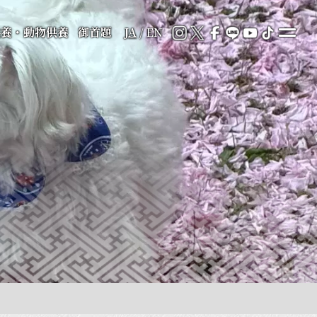
供養・動物供養
御首題
JA
/
EN