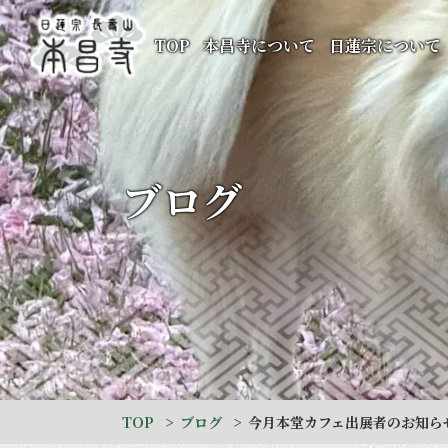
TOP
本昌寺について
日蓮宗について
ブログ
TOP
ブログ
今月本堂カフェ出展者のお知ら