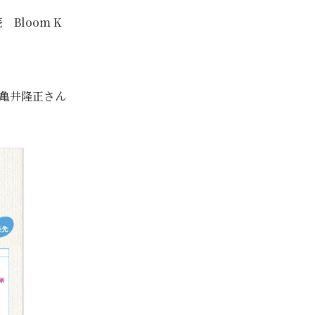
Bloom K
 亀井隆正さん