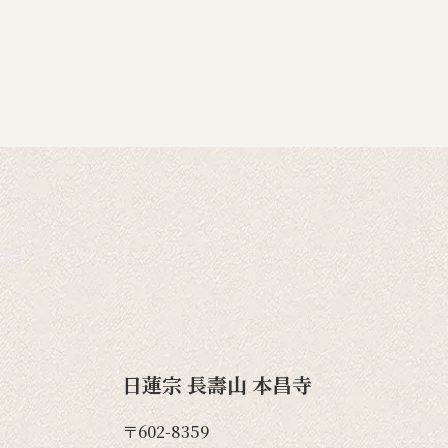
日蓮宗 長壽山 本昌寺
〒602-8359