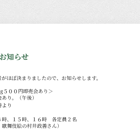
お知らせ
者がほぼ決まりましたので、お知らせします。
g５００円即売会あり＞
会あり。
（午後）
時より
４時、１５時、１６時 各定員２名
舞伎絵の村井政善さん）