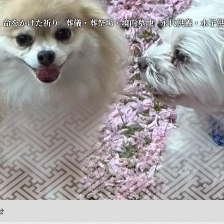
命をかけた祈り
葬儀・葬祭場・境内墓地
永代供養・水子
せ