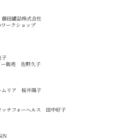
。藤田罐詰株式会社
のワークショップ
美子
ター販売 佐野久子
レムリア 桜井陽子
ロジータッチフォーヘルス 田中好子
iN