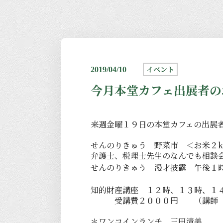
イベント
2019/04/10
今月本堂カフェ出展者の
来週金曜１９日の本堂カフェの出展
せんのりきゅう 野菜市 ＜お米２k
弁護士、税理士先生のなんでも相談
せんのりきゅう 漫才披露 午後１
知的財産講座 １２時、１３時、１
受講費２０００円 （講師 歌
＊ワンコインランチ 三田清美