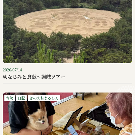
2026/07/14
幼なじみと倉敷〜讃岐ツアー
寺院
日記
きのえねまるしぇ