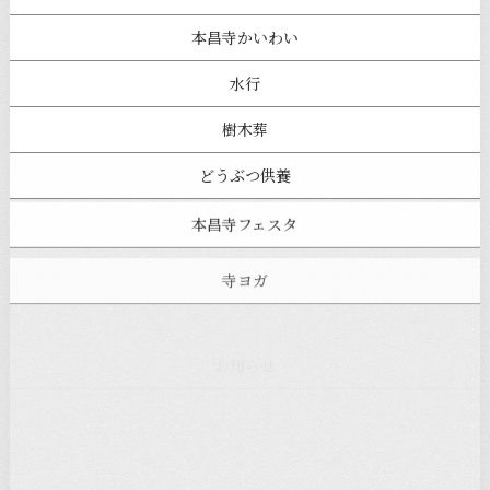
本昌寺かいわい
水行
樹木葬
どうぶつ供養
本昌寺フェスタ
寺ヨガ
お知らせ
注目の記事
新着情報
本堂カフェ