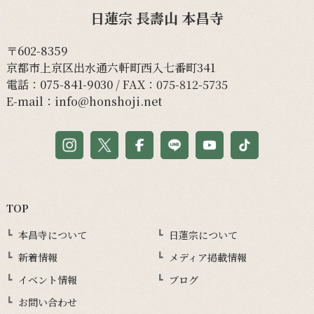
日蓮宗 長壽山 本昌寺
〒602-8359
京都市上京区出水通六軒町西入七番町341
電話：
075-841-9030
/ FAX：075-812-5735
E-mail：
info@honshoji.net
TOP
本昌寺について
日蓮宗について
新着情報
メディア掲載情報
イベント情報
ブログ
お問い合わせ