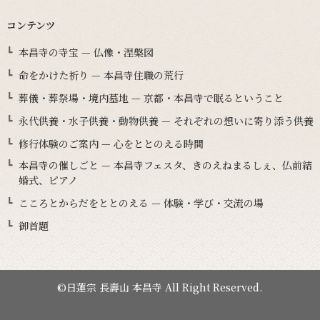
コンテンツ
本昌寺の寺宝 — 仏像・涅槃図
命をかけた祈り — 本昌寺住職の荒行
葬儀・葬祭場・境内墓地 — 京都・本昌寺で眠るということ
永代供養・水子供養・動物供養 — それぞれの想いに寄り添う供養
修行体験のご案内 — 心をととのえる時間
本昌寺の催しごと — 本昌寺フェスタ、きのえねまるしぇ、仏前結
婚式、ピアノ
こころとからだをととのえる — 体験・学び・交流の場
御首題
©日蓮宗 長壽山 本昌寺 All Right Reserved.