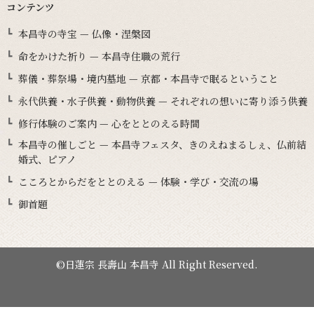
コンテンツ
本昌寺の寺宝 — 仏像・涅槃図
命をかけた祈り — 本昌寺住職の荒行
葬儀・葬祭場・境内墓地 — 京都・本昌寺で眠るということ
永代供養・水子供養・動物供養 — それぞれの想いに寄り添う供養
修行体験のご案内 — 心をととのえる時間
本昌寺の催しごと — 本昌寺フェスタ、きのえねまるしぇ、仏前結
婚式、ピアノ
こころとからだをととのえる — 体験・学び・交流の場
御首題
©日蓮宗 長壽山 本昌寺 All Right Reserved.