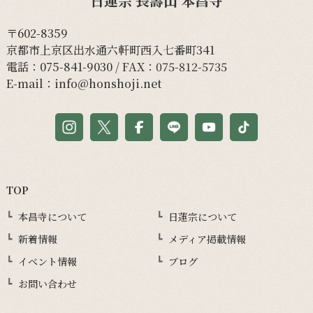
日蓮宗 長壽山 本昌寺
〒602-8359
京都市上京区出水通六軒町西入七番町341
電話：
075-841-9030
/ FAX：075-812-5735
E-mail：
info@honshoji.net
TOP
本昌寺について
日蓮宗について
新着情報
メディア掲載情報
イベント情報
ブログ
お問い合わせ