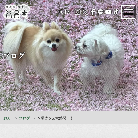
JA
/
EN
ブログ
TOP
ブログ
本堂カフェ大盛況！！