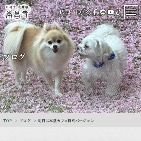
JA
/
EN
ブログ
TOP
ブログ
明日は本堂カフェ特別バージョン