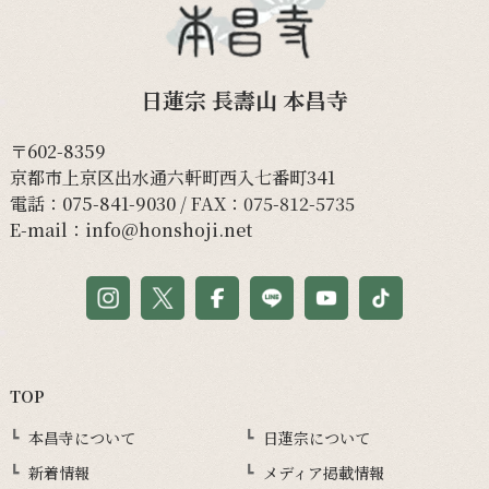
日蓮宗 長壽山 本昌寺
〒602-8359
京都市上京区出水通六軒町西入七番町341
電話：
075-841-9030
/ FAX：075-812-5735
E-mail：
info@honshoji.net
TOP
本昌寺について
日蓮宗について
新着情報
メディア掲載情報