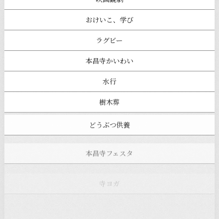
おけいこ、学び
ラグビー
本昌寺かいわい
水行
樹木葬
どうぶつ供養
本昌寺フェスタ
寺ヨガ
お知らせ
注目の記事