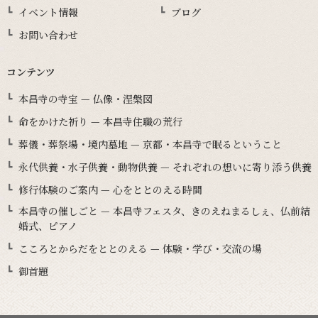
イベント情報
ブログ
お問い合わせ
コンテンツ
本昌寺の寺宝 — 仏像・涅槃図
命をかけた祈り — 本昌寺住職の荒行
葬儀・葬祭場・境内墓地 — 京都・本昌寺で眠るということ
永代供養・水子供養・動物供養 — それぞれの想いに寄り添う供養
修行体験のご案内 — 心をととのえる時間
本昌寺の催しごと — 本昌寺フェスタ、きのえねまるしぇ、仏前結
婚式、ピアノ
こころとからだをととのえる — 体験・学び・交流の場
御首題