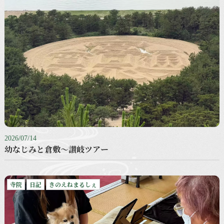
2026/07/14
幼なじみと倉敷〜讃岐ツアー
寺院
日記
きのえねまるしぇ