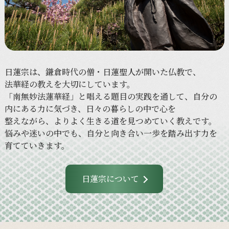
日蓮宗は、
鎌倉時代の
僧・日蓮聖人が
開いた
仏教で、
法華経の
教えを
大切に
しています。
「南無妙法蓮華経」と
唱える
題目の
実践を
通して、
自分の
内に
ある
力に
気づき、
日々の
暮らしの
中で
心を
整えながら、
より
よく
生きる
道を
見つめていく
教えです。
悩みや
迷いの
中でも、
自分と
向き合い
一歩を
踏み出す力を
育てていきます。
日蓮宗について