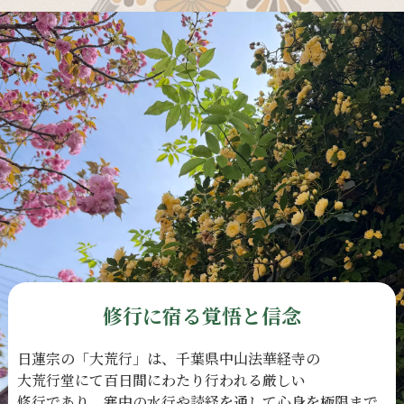
修行に宿る覚悟と信念
日蓮宗の
「大荒行」は、
千葉県中山法華経寺の
大荒行堂にて
百日間に
わたり
行われる
厳しい
修行であり、
寒中の
水行や
読経を
通して
心身を
極限まで