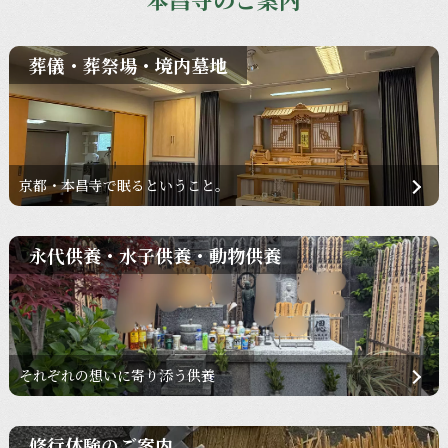
葬儀・葬祭場・境内墓地
京都・本昌寺で眠るということ。
永代供養・水子供養・動物供養
それぞれの想いに寄り添う供養
修行体験のご案内