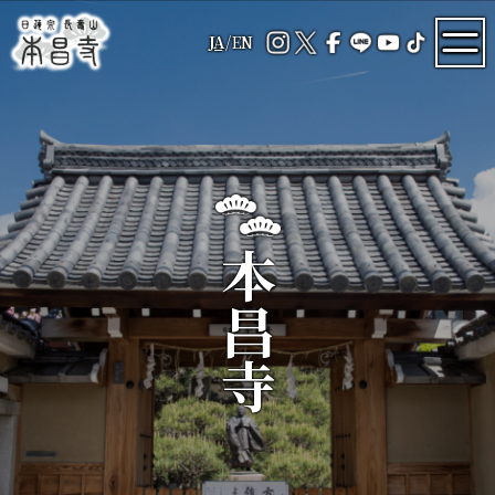
JA
/
EN
本昌寺