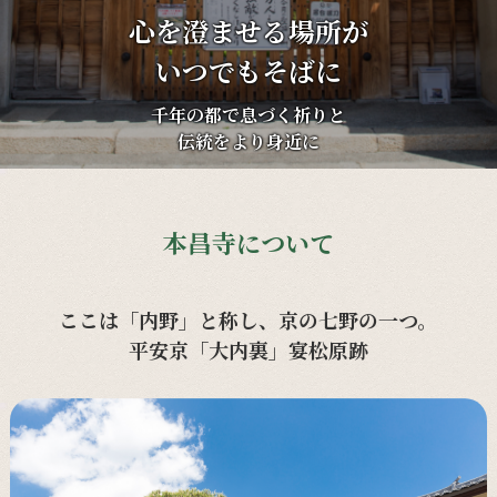
心を澄ませる場所が
いつでもそばに
千年の都で息づく祈りと
伝統をより身近に
本昌寺について
ここは「内野」と称し、京の七野の一つ。
平安京「大内裏」宴松原跡