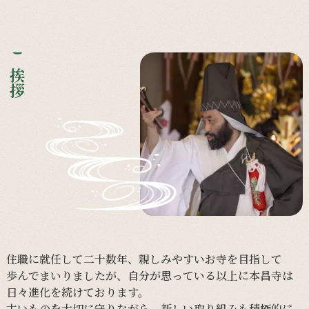
ご挨拶
住職に
就任して
二十数年、
親しみやすい
お寺を
目指して
歩んで
まいりましたが、
自分が
思っている
以上に
本昌寺は
日々
進化を
続けて
おります。
古い
ものを
大切に
守りながら、
新しい
取り組みも
積極的に