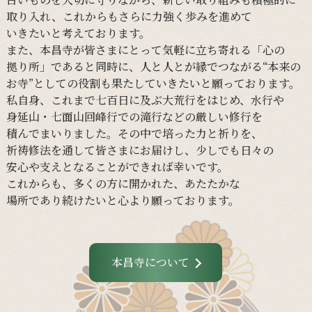
取り入れ、
これからも
さらに
力強く
歩みを
進めて
いきたいと
考えて
おります。
また、
本昌寺が
皆さまに
とって
気軽に
立ち寄れる
「心の
拠り所」であると
同時に、
人と
人とが
縁で
つながる
“本来の
お寺”と
しての
役割も
果たしていきたいと
願って
おります。
私自身、
これまで
七百日に
及ぶ大荒行を
はじめ、
水行や
身延山・
七面山回峰行での
滝行などの
厳しい
修行を
積んでまいりました。
その
中で
培った
力と
祈りを、
祈祷修法を
通して
皆さまに
お届けし、
少し
でも
日々の
安心や
支えと
なる
ことができれば
幸いです。
これからも、
多くの
方に
開かれた、
あたたかな
場所であり続けたいと
心より
願って
おります。
本昌寺について