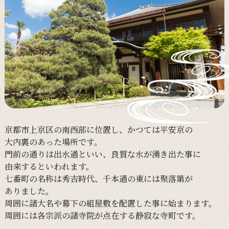
京都市上京区の
南西部に
位置し、
かつては
平安京の
大内裏の
あった
場所です。
門前の
通りは
出水通と
いい、
良質な
水が
湧き出た事に
由来すると
いわれます。
七番町の
名称は
秀吉時代、
千本通の
東には
聚落第が
ありました。
周囲に
諸大名や
幕下の
組屋敷を
配置した事に
始まります。
周囲には
各宗派の
諸寺院が
点在する
静寂な
寺町です。