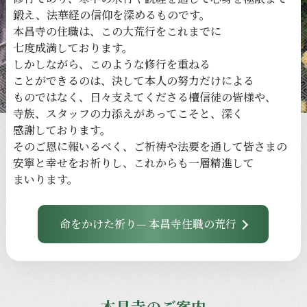
鍛え、
法華経の
信仰を
深める
ものです。
本昌寺の
住職は、
この
大荒行を
これまでに
七度成満しております。
しかしながら、
このような
修行を
重ねる
ことができるのは、
決して
本人の
努力だけに
よる
ものではなく、
日々
支えてくださる
檀信徒の
皆様や、
寺族、
スタッフの
力添えが
あってこそと、
深く
感謝しております。
その
ご恩に
報いるべく、
ご祈祷や
法要を
通して
皆さまの
安寧と
幸せを
お祈りし、
これからも
一層
精進して
まいります。
命をかけた祈り— 本昌寺住職の荒行
本昌寺のご案内