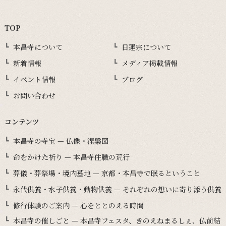
TOP
本昌寺について
日蓮宗について
新着情報
メディア掲載情報
イベント情報
ブログ
お問い合わせ
コンテンツ
本昌寺の寺宝 — 仏像・涅槃図
命をかけた祈り — 本昌寺住職の荒行
葬儀・葬祭場・境内墓地 — 京都・本昌寺で眠るということ
永代供養・水子供養・動物供養 — それぞれの想いに寄り添う供養
修行体験のご案内 — 心をととのえる時間
本昌寺の催しごと — 本昌寺フェスタ、きのえねまるしぇ、仏前結