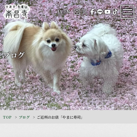
JA
/
EN
ブログ
TOP
ブログ
ご近所のお店「やまに寿司」