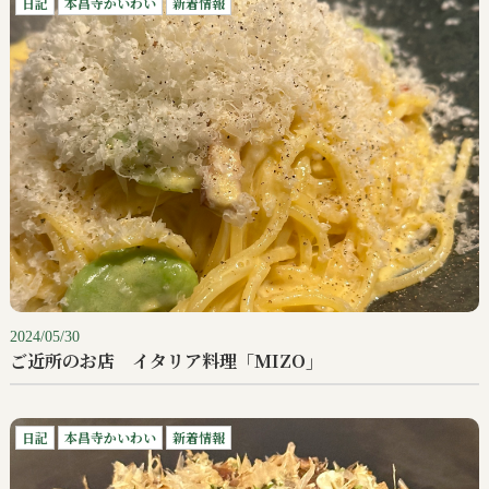
日記
本昌寺かいわい
新着情報
2024/05/30
ご近所のお店 イタリア料理「MIZO」
日記
本昌寺かいわい
新着情報