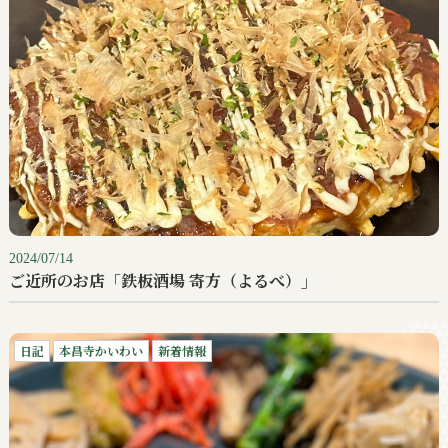
2024/07/14
ご近所のお店「鉄板酒場 寄方（よるべ）」
日記
本昌寺かいわい
新着情報