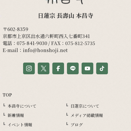
日蓮宗 長壽山 本昌寺
〒602-8359
京都市上京区出水通六軒町西入七番町341
電話：
075-841-9030
/ FAX：075-812-5735
E-mail：
info@honshoji.net
TOP
本昌寺について
日蓮宗について
新着情報
メディア掲載情報
イベント情報
ブログ