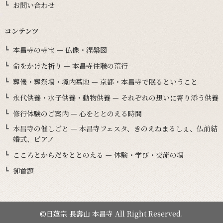
お問い合わせ
コンテンツ
本昌寺の寺宝 — 仏像・涅槃図
命をかけた祈り — 本昌寺住職の荒行
葬儀・葬祭場・境内墓地 — 京都・本昌寺で眠るということ
永代供養・水子供養・動物供養 — それぞれの想いに寄り添う供養
修行体験のご案内 — 心をととのえる時間
本昌寺の催しごと — 本昌寺フェスタ、きのえねまるしぇ、仏前結
婚式、ピアノ
こころとからだをととのえる — 体験・学び・交流の場
御首題
©日蓮宗 長壽山 本昌寺 All Right Reserved.