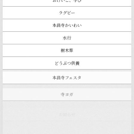
おけいこ、学び
ラグビー
本昌寺かいわい
水行
樹木葬
どうぶつ供養
本昌寺フェスタ
寺ヨガ
お知らせ
注目の記事
新着情報