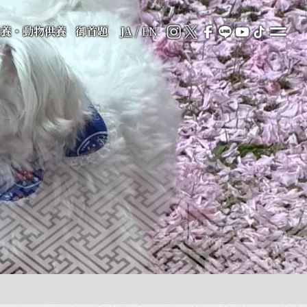
供養・動物供養
御首題
JA
/
EN