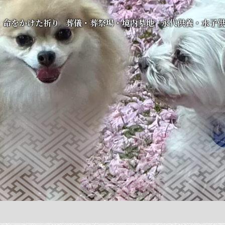
命をかけた祈り
葬儀・葬祭場・境内墓地
永代供養・水子