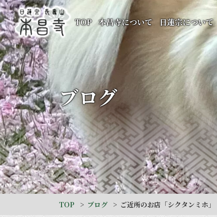
TOP
本昌寺について
日蓮宗について
ブログ
TOP
ブログ
ご近所のお店「シクタンミホ」