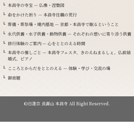
本昌寺の寺宝 — 仏像・涅槃図
命をかけた祈り — 本昌寺住職の荒行
葬儀・葬祭場・境内墓地 — 京都・本昌寺で眠るということ
永代供養・水子供養・動物供養 — それぞれの想いに寄り添う供養
修行体験のご案内 — 心をととのえる時間
本昌寺の催しごと — 本昌寺フェスタ、きのえねまるしぇ、仏前結
婚式、ピアノ
こころとからだをととのえる — 体験・学び・交流の場
御首題
©日蓮宗 長壽山 本昌寺 All Right Reserved.