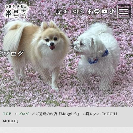
JA
/
EN
ブログ
TOP
ブログ
ご近所のお店「Maggie's」→ 猫カフェ「MOCHI
MOCHI」