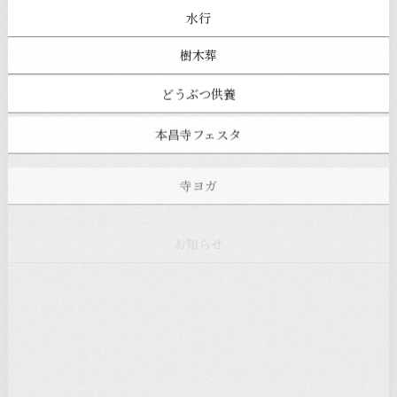
水行
樹木葬
どうぶつ供養
本昌寺フェスタ
寺ヨガ
お知らせ
注目の記事
新着情報
本堂カフェ
過去の主なイベント
児玉工具店