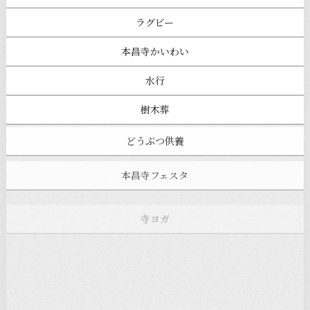
ラグビー
本昌寺かいわい
水行
樹木葬
どうぶつ供養
本昌寺フェスタ
寺ヨガ
お知らせ
注目の記事
新着情報