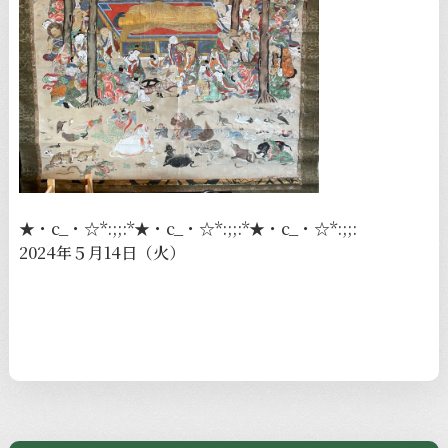
★・c_・☆*:;;:*★・c_・☆*:;;:*★・c_・☆*:;;:
2024年５月14日（火）