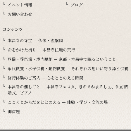
イベント情報
ブログ
お問い合わせ
コンテンツ
本昌寺の寺宝 — 仏像・涅槃図
命をかけた祈り — 本昌寺住職の荒行
葬儀・葬祭場・境内墓地 — 京都・本昌寺で眠るということ
永代供養・水子供養・動物供養 — それぞれの想いに寄り添う供養
修行体験のご案内 — 心をととのえる時間
本昌寺の催しごと — 本昌寺フェスタ、きのえねまるしぇ、仏前結
婚式、ピアノ
こころとからだをととのえる — 体験・学び・交流の場
御首題