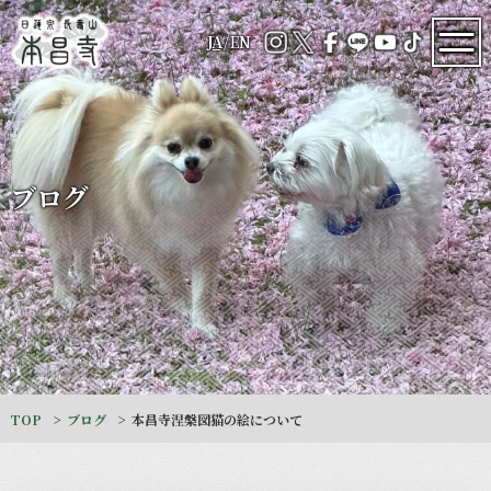
JA
/
EN
ブログ
TOP
ブログ
本昌寺涅槃図猫の絵について