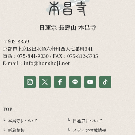
日蓮宗 長壽山 本昌寺
〒602-8359
京都市上京区出水通六軒町西入七番町341
電話：
075-841-9030
/ FAX：075-812-5735
E-mail：
info@honshoji.net
TOP
本昌寺について
日蓮宗について
新着情報
メディア掲載情報