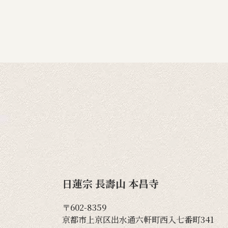
日蓮宗 長壽山 本昌寺
〒602-8359
京都市上京区出水通六軒町西入七番町341