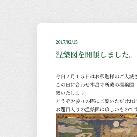
2017/02/15
涅槃図を開帳しました。
今日２月１５日はお釈迦様のご入滅
この日に合わせ本昌寺所蔵の涅槃図
帳いたします。
どうぞお参りの際にご覧いただけれ
お題目入りの涅槃図は珍しいもので