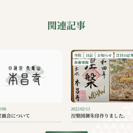
関連記事
寺院
日記
お知らせ
注目の記
新着情報
2/06
2022/02/13
堂面会について
涅槃図御朱印作りました。