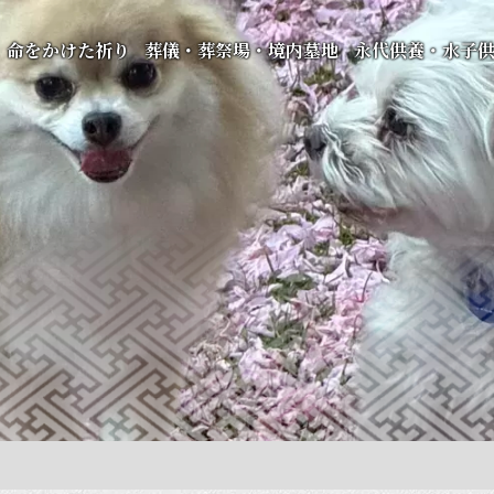
命をかけた祈り
葬儀・葬祭場・境内墓地
永代供養・水子