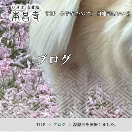
TOP
本昌寺について
日蓮宗について
ブログ
TOP
ブログ
涅槃図を開帳しました。