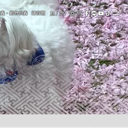
供養・動物供養
御首題
JA
/
EN