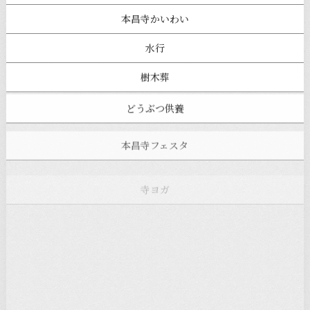
本昌寺かいわい
水行
樹木葬
どうぶつ供養
本昌寺フェスタ
寺ヨガ
お知らせ
注目の記事
新着情報
本堂カフェ