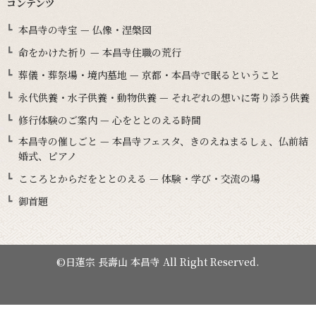
コンテンツ
本昌寺の寺宝 — 仏像・涅槃図
命をかけた祈り — 本昌寺住職の荒行
葬儀・葬祭場・境内墓地 — 京都・本昌寺で眠るということ
永代供養・水子供養・動物供養 — それぞれの想いに寄り添う供養
修行体験のご案内 — 心をととのえる時間
本昌寺の催しごと — 本昌寺フェスタ、きのえねまるしぇ、仏前結
婚式、ピアノ
こころとからだをととのえる — 体験・学び・交流の場
御首題
©日蓮宗 長壽山 本昌寺 All Right Reserved.