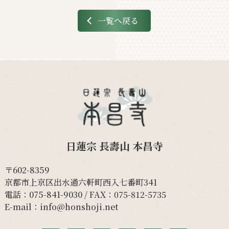
一覧へ戻る
日蓮宗 長壽山 本昌寺
〒602-8359
京都市上京区出水通六軒町西入七番町341
電話：
075-841-9030
/ FAX：075-812-5735
E-mail：
info@honshoji.net