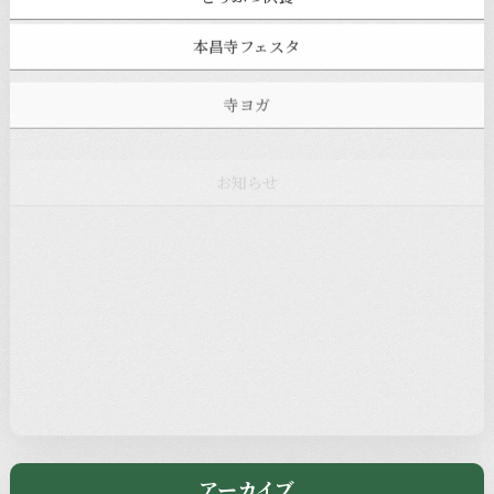
本昌寺フェスタ
寺ヨガ
お知らせ
注目の記事
新着情報
本堂カフェ
過去の主なイベント
児玉工具店
きのえねまるしぇ
アーカイブ