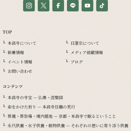
TOP
本昌寺について
日蓮宗について
新着情報
メディア掲載情報
イベント情報
ブログ
お問い合わせ
コンテンツ
本昌寺の寺宝 — 仏像・涅槃図
命をかけた祈り — 本昌寺住職の荒行
葬儀・葬祭場・境内墓地 — 京都・本昌寺で眠るということ
永代供養・水子供養・動物供養 — それぞれの想いに寄り添う供養