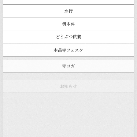
水行
樹木葬
どうぶつ供養
本昌寺フェスタ
寺ヨガ
お知らせ
注目の記事
新着情報
本堂カフェ
過去の主なイベント