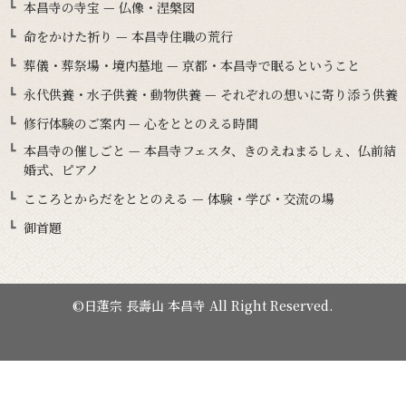
本昌寺の寺宝 — 仏像・涅槃図
命をかけた祈り — 本昌寺住職の荒行
葬儀・葬祭場・境内墓地 — 京都・本昌寺で眠るということ
永代供養・水子供養・動物供養 — それぞれの想いに寄り添う供養
修行体験のご案内 — 心をととのえる時間
本昌寺の催しごと — 本昌寺フェスタ、きのえねまるしぇ、仏前結
婚式、ピアノ
こころとからだをととのえる — 体験・学び・交流の場
御首題
©日蓮宗 長壽山 本昌寺 All Right Reserved.