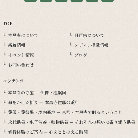
TOP
本昌寺について
日蓮宗について
新着情報
メディア掲載情報
イベント情報
ブログ
お問い合わせ
コンテンツ
本昌寺の寺宝 — 仏像・涅槃図
命をかけた祈り — 本昌寺住職の荒行
葬儀・葬祭場・境内墓地 — 京都・本昌寺で眠るということ
永代供養・水子供養・動物供養 — それぞれの想いに寄り添う供養
修行体験のご案内 — 心をととのえる時間