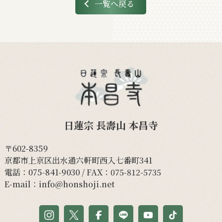
一覧へ戻る
日蓮宗 長壽山 本昌寺
〒602-8359
京都市上京区出水通六軒町西入七番町341
電話：
075-841-9030
/ FAX：075-812-5735
E-mail：
info@honshoji.net