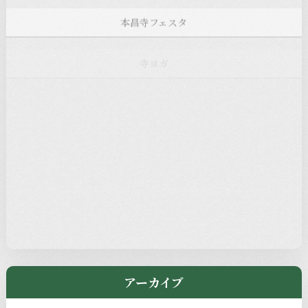
本昌寺フェスタ
寺ヨガ
お知らせ
注目の記事
新着情報
本堂カフェ
過去の主なイベント
児玉工具店
きのえねまるしぇ
アーカイブ