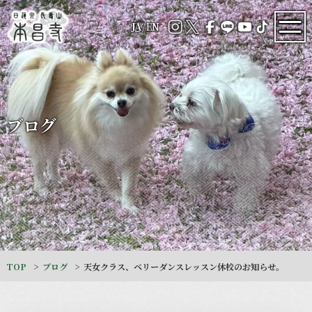
JA
/
EN
ブログ
TOP
ブログ
天女クラス、ベリーダンスレッスン休校のお知らせ。