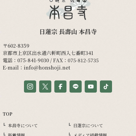
日蓮宗 長壽山 本昌寺
〒602-8359
京都市上京区出水通六軒町西入七番町341
電話：
075-841-9030
/ FAX：075-812-5735
E-mail：
info@honshoji.net
TOP
本昌寺について
日蓮宗について
新着情報
メディア掲載情報