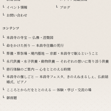
イベント情報
ブログ
お問い合わせ
コンテンツ
本昌寺の寺宝 — 仏像・涅槃図
命をかけた祈り — 本昌寺住職の荒行
葬儀・葬祭場・境内墓地 — 京都・本昌寺で眠るということ
永代供養・水子供養・動物供養 — それぞれの想いに寄り添う供養
修行体験のご案内 — 心をととのえる時間
本昌寺の催しごと — 本昌寺フェスタ、きのえねまるしぇ、仏前結
婚式、ピアノ
こころとからだをととのえる — 体験・学び・交流の場
御首題