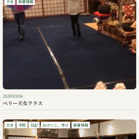
天女
新着情報
2020/03/04
ベリー天女クラス
天女
寺院
日記
おけいこ、学び
新着情報