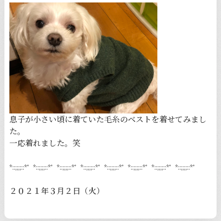
息子が小さい頃に着ていた毛糸のベストを着せてみまし
た。
一応着れました。笑
*::;;;;::*゜*::;;;;::*゜*::;;;;::*゜*::;;;;::*゜*::;;;;::*゜*::;;;;::*゜*::;;;;::*゜*::;;;;::*゜
２０２１年３月２日（火）