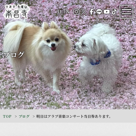
JA
/
EN
ブログ
TOP
ブログ
明日はアラブ音楽コンサート当日券あります。