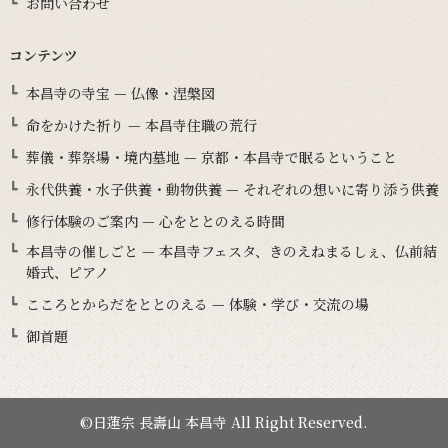
お問い合わせ
コンテンツ
本昌寺の寺宝 — 仏像・涅槃図
命をかけた祈り — 本昌寺住職の荒行
葬儀・葬祭場・境内墓地 — 京都・本昌寺で眠るということ
永代供養・水子供養・動物供養 — それぞれの想いに寄り添う供養
修行体験のご案内 — 心をととのえる時間
本昌寺の催しごと — 本昌寺フェスタ、きのえねまるしぇ、仏前結
婚式、ピアノ
こころとからだをととのえる — 体験・学び・交流の場
御首題
©日蓮宗 長壽山 本昌寺 All Right Reserved.