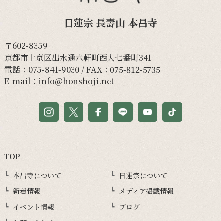
日蓮宗 長壽山 本昌寺
〒602-8359
京都市上京区出水通六軒町西入七番町341
電話：
075-841-9030
/ FAX：075-812-5735
E-mail：
info@honshoji.net
TOP
本昌寺について
日蓮宗について
新着情報
メディア掲載情報
イベント情報
ブログ