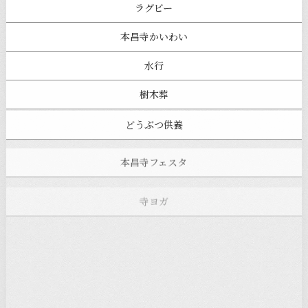
ラグビー
本昌寺かいわい
水行
樹木葬
どうぶつ供養
本昌寺フェスタ
寺ヨガ
お知らせ
注目の記事
新着情報
本堂カフェ