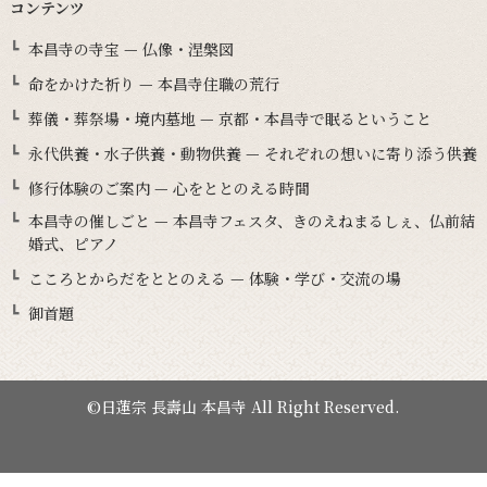
コンテンツ
本昌寺の寺宝 — 仏像・涅槃図
命をかけた祈り — 本昌寺住職の荒行
葬儀・葬祭場・境内墓地 — 京都・本昌寺で眠るということ
永代供養・水子供養・動物供養 — それぞれの想いに寄り添う供養
修行体験のご案内 — 心をととのえる時間
本昌寺の催しごと — 本昌寺フェスタ、きのえねまるしぇ、仏前結
婚式、ピアノ
こころとからだをととのえる — 体験・学び・交流の場
御首題
©日蓮宗 長壽山 本昌寺 All Right Reserved.