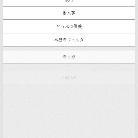
樹木葬
どうぶつ供養
本昌寺フェスタ
寺ヨガ
お知らせ
注目の記事
新着情報
本堂カフェ
過去の主なイベント
児玉工具店