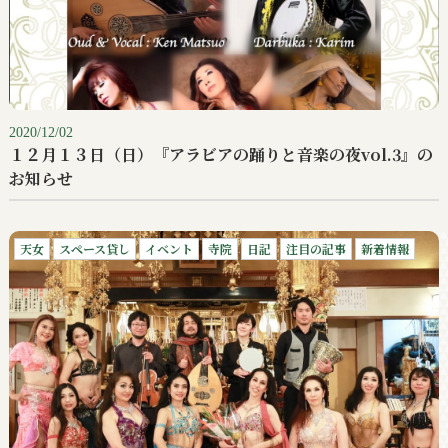
2020/12/02
１２月１３日（日）『アラビアの踊りと音楽の夜vol.3』の
お知らせ
天女
スペース貸し
イベント
寺院
日記
注目の記事
新着情報