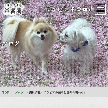
JA
/
EN
ブログ
TOP
ブログ
満員御礼＊アラビアの踊りと音楽の夜vol.6