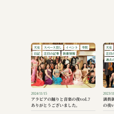
天女
スペース貸し
イベント
寺院
天女
日記
注目の記事
新着情報
注目
過去
2024/11/15
2023/1
アラビアの踊りと音楽の夜vol.7
満員
ありがとうございました。
の夜vo