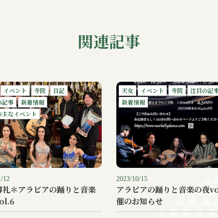
関連記事
イベント
寺院
日記
天女
イベント
寺院
注目の記
の記事
新着情報
新着情報
の主なイベント
1/12
2023/10/15
御礼＊アラビアの踊りと音楽
アラビアの踊りと音楽の夜vol
l.6
催のお知らせ