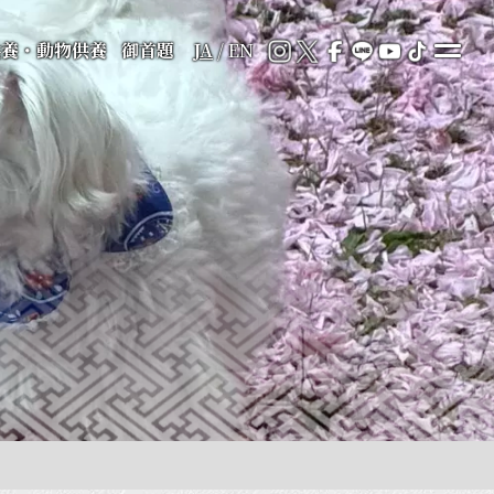
供養・動物供養
御首題
JA
/
EN