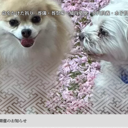
命をかけた祈り
葬儀・葬祭場・境内墓地
永代供養・水子
開催のお知らせ