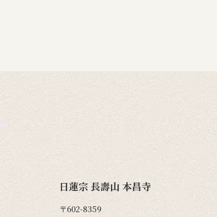
日蓮宗 長壽山 本昌寺
〒602-8359