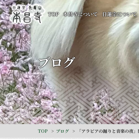
TOP
本昌寺について
日蓮宗について
ブログ
TOP
ブログ
「アラビアの踊りと音楽の夜」