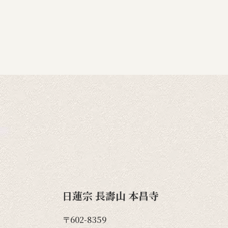
日蓮宗 長壽山 本昌寺
〒602-8359