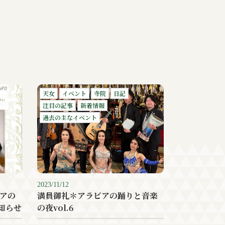
天女
イベント
寺院
日記
注目の記事
新着情報
過去の主なイベント
2023/11/12
アの
満員御礼＊アラビアの踊りと音楽
お知らせ
の夜vol.6