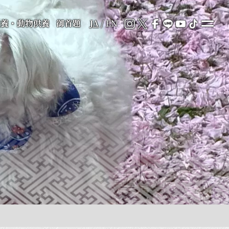
供養・動物供養
御首題
JA
/
EN