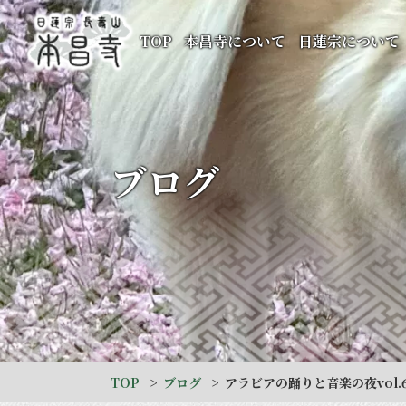
TOP
本昌寺について
日蓮宗について
ブログ
TOP
ブログ
アラビアの踊りと音楽の夜vol.