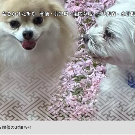
命をかけた祈り
葬儀・葬祭場・境内墓地
永代供養・水子
6 開催のお知らせ