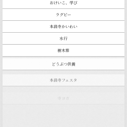
おけいこ、学び
ラグビー
本昌寺かいわい
水行
樹木葬
どうぶつ供養
本昌寺フェスタ
寺ヨガ
お知らせ
注目の記事
新着情報