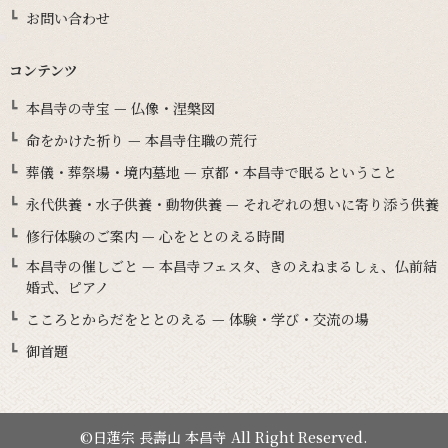
お問い合わせ
コンテンツ
本昌寺の寺宝 — 仏像・涅槃図
命をかけた祈り — 本昌寺住職の荒行
葬儀・葬祭場・境内墓地 — 京都・本昌寺で眠るということ
永代供養・水子供養・動物供養 — それぞれの想いに寄り添う供養
修行体験のご案内 — 心をととのえる時間
本昌寺の催しごと — 本昌寺フェスタ、きのえねまるしぇ、仏前結
婚式、ピアノ
こころとからだをととのえる — 体験・学び・交流の場
御首題
©日蓮宗 長壽山 本昌寺 All Right Reserved.