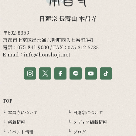
日蓮宗 長壽山 本昌寺
〒602-8359
京都市上京区出水通六軒町西入七番町341
電話：
075-841-9030
/ FAX：075-812-5735
E-mail：
info@honshoji.net
TOP
本昌寺について
日蓮宗について
新着情報
メディア掲載情報
イベント情報
ブログ