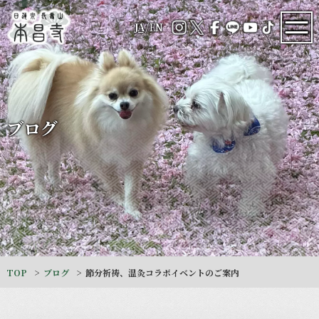
JA
/
EN
ブログ
TOP
ブログ
節分祈祷、温灸コラボイベントのご案内