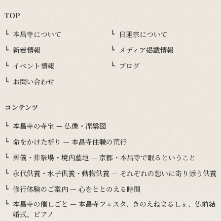
TOP
本昌寺について
日蓮宗について
新着情報
メディア掲載情報
イベント情報
ブログ
お問い合わせ
コンテンツ
本昌寺の寺宝 — 仏像・涅槃図
命をかけた祈り — 本昌寺住職の荒行
葬儀・葬祭場・境内墓地 — 京都・本昌寺で眠るということ
永代供養・水子供養・動物供養 — それぞれの想いに寄り添う供養
修行体験のご案内 — 心をととのえる時間
本昌寺の催しごと — 本昌寺フェスタ、きのえねまるしぇ、仏前結
婚式、ピアノ