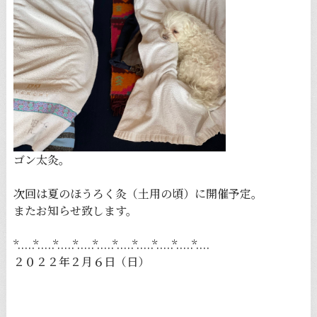
ゴン太灸。
次回は夏のほうろく灸（土用の頃）に開催予定。
またお知らせ致します。
*.....*.....*.....*.....*.....*.....*.....*.....*.....*....
２０２２年２月６日（日）