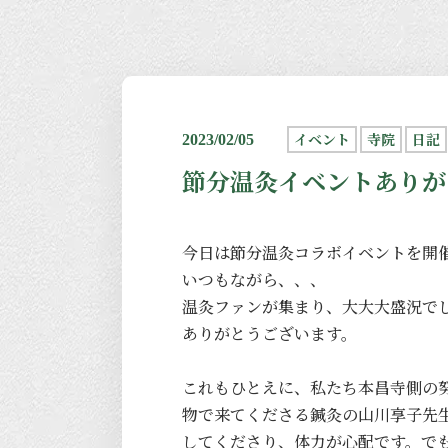
イベント
寺院
日記
2023/02/05
節分温灸イベントありが
今日は節分温灸コラボイベントを開
いつもながら、、、
温灸ファンが集まり、大大大盛況で
ありがとうございます。
これもひとえに、私たち本昌寺側の
物で来てくださる鍼灸の山川享子先
してくださり、体力が心配です。で