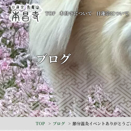
TOP
本昌寺について
日蓮宗について
ブログ
TOP
ブログ
節分温灸イベントありがとうご