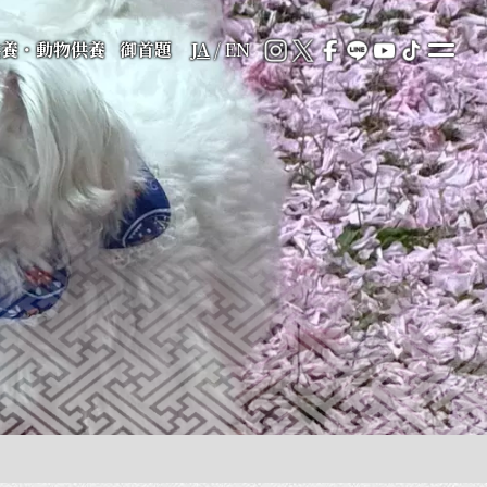
供養・動物供養
御首題
JA
/
EN