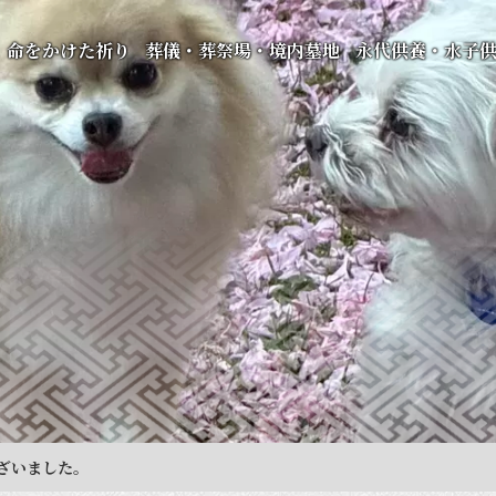
命をかけた祈り
葬儀・葬祭場・境内墓地
永代供養・水子
ざいました。