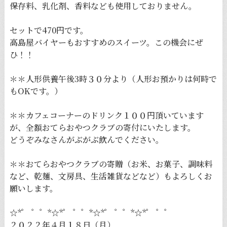
保存料、乳化剤、香料なども使用しておりません。
セットで470円です。
高島屋バイヤーもおすすめのスイーツ。この機会にぜ
ひ！！
＊＊人形供養午後3時３０分より（人形お預かりは何時で
もOKです。）
＊＊カフェコーナーのドリンク１００円頂いています
が、全額おてらおやつクラブの寄付にいたします。
どうぞみなさんがぶがぶ飲んでください。
＊＊おてらおやつクラブの寄贈（お米、お菓子、調味料
など、乾麺、文房具、生活雑貨などなど）もよろしくお
願いします。
☆*゜ ゜゜*☆*゜ ゜゜*☆*゜ ゜゜*☆*゜ ゜゜
２０２２年４月１８日（月）