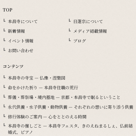
TOP
本昌寺について
日蓮宗について
新着情報
メディア掲載情報
イベント情報
ブログ
お問い合わせ
コンテンツ
本昌寺の寺宝 — 仏像・涅槃図
命をかけた祈り — 本昌寺住職の荒行
葬儀・葬祭場・境内墓地 — 京都・本昌寺で眠るということ
永代供養・水子供養・動物供養 — それぞれの想いに寄り添う供養
修行体験のご案内 — 心をととのえる時間
本昌寺の催しごと — 本昌寺フェスタ、きのえねまるしぇ、仏前結
婚式、ピアノ