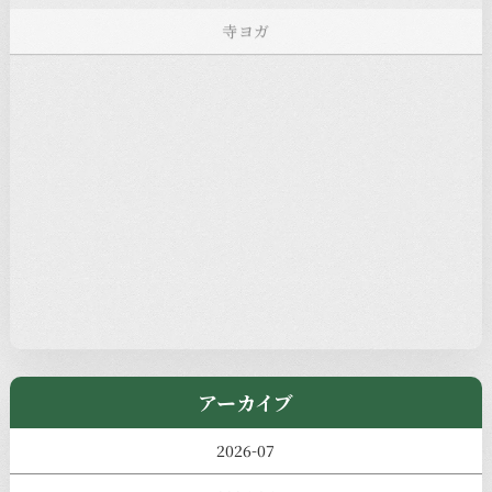
寺ヨガ
お知らせ
注目の記事
新着情報
本堂カフェ
過去の主なイベント
児玉工具店
きのえねまるしぇ
アーカイブ
2026-07