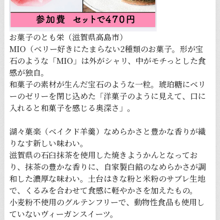
お菓子のとも栄（滋賀県高島市）
MIO（ベリー好きにたまらない2種類のお菓子。形が宝
石のような「MIO」は外がシャリ、中がモチっとした食
感が独自。
和菓子の素材が生んだ宝石のような一粒。琥珀糖にベリ
ーのゼリーを閉じ込めた「洋菓子のように見えて、口に
入れると和菓子を感じる奥深さ」。
湖々菓楽（ベイクド羊羹）なめらかさと豊かな香りが織
りなす新しい味わい。
滋賀県の石臼抹茶を使用した焼きようかんとなってお
り、抹茶の豊かな香りに、自家製白餡のなめらかさが調
和した濃厚な味わい。土台はきな粉と米粉のサブレ生地
で、くるみを合わせて食感に軽やかさを加えたもの。
小麦粉不使用のグルテンフリーで、動物性食品も使用し
ていないヴィーガンスイーツ。