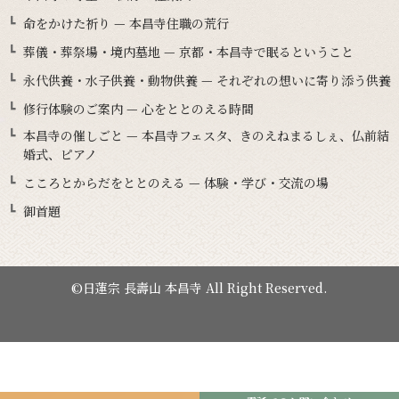
命をかけた祈り — 本昌寺住職の荒行
葬儀・葬祭場・境内墓地 — 京都・本昌寺で眠るということ
永代供養・水子供養・動物供養 — それぞれの想いに寄り添う供養
修行体験のご案内 — 心をととのえる時間
本昌寺の催しごと — 本昌寺フェスタ、きのえねまるしぇ、仏前結
婚式、ピアノ
こころとからだをととのえる — 体験・学び・交流の場
御首題
©日蓮宗 長壽山 本昌寺 All Right Reserved.