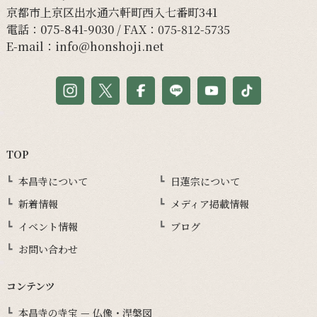
京都市上京区出水通六軒町西入七番町341
電話：
075-841-9030
/ FAX：075-812-5735
E-mail：
info@honshoji.net
TOP
本昌寺について
日蓮宗について
新着情報
メディア掲載情報
イベント情報
ブログ
お問い合わせ
コンテンツ
本昌寺の寺宝 — 仏像・涅槃図