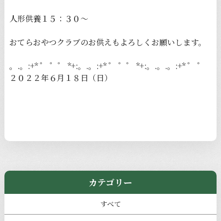
人形供養１５：３０〜
おてらおやつクラブのお供えもよろしくお願いします。
。.。:+* ゜ ゜゜ *+:。.。:+* ゜ ゜゜ *+:。.。.。:+* ゜ ゜
２０２２年６月１８日（日）
カテゴリー
すべて