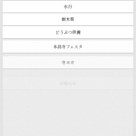
水行
樹木葬
どうぶつ供養
本昌寺フェスタ
寺ヨガ
お知らせ
注目の記事
新着情報
本堂カフェ
過去の主なイベント
児玉工具店