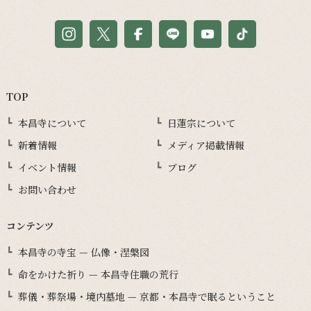
TOP
本昌寺について
日蓮宗について
新着情報
メディア掲載情報
イベント情報
ブログ
お問い合わせ
コンテンツ
本昌寺の寺宝 — 仏像・涅槃図
命をかけた祈り — 本昌寺住職の荒行
葬儀・葬祭場・境内墓地 — 京都・本昌寺で眠るということ