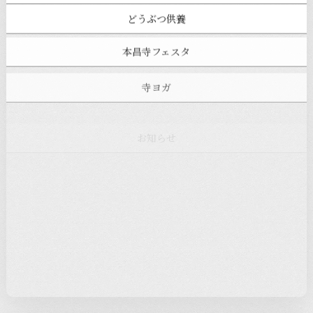
どうぶつ供養
本昌寺フェスタ
寺ヨガ
お知らせ
注目の記事
新着情報
本堂カフェ
過去の主なイベント
児玉工具店
きのえねまるしぇ