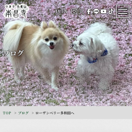
JA
/
EN
ブログ
TOP
ブログ
ローザンベリー多和田へ