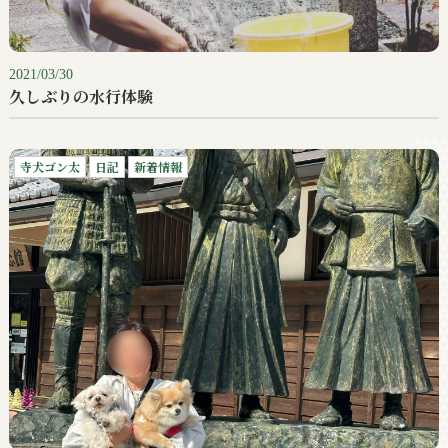
2021/03/30
久しぶりの水行体験
寺犬ゴン太
日記
新着情報