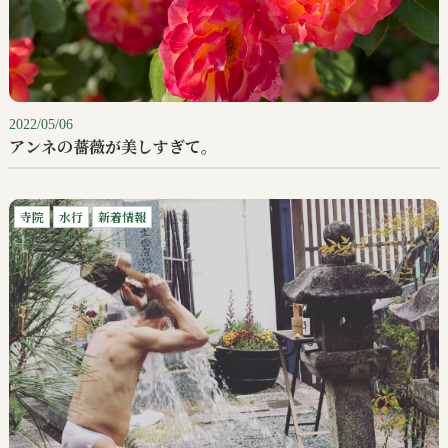
2022/05/06
アンネの薔薇が美しすぎて。
寺院
水行
新着情報