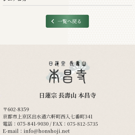
一覧へ戻る
日蓮宗 長壽山 本昌寺
〒602-8359
京都市上京区出水通六軒町西入七番町341
電話：
075-841-9030
/ FAX：075-812-5735
E-mail：
info@honshoji.net