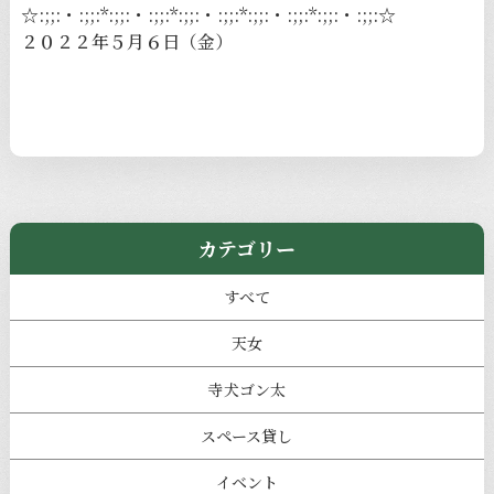
☆:;;:・:;;:*:;;:・:;;:*:;;:・:;;:*:;;:・:;;:*:;;:・:;;:☆
２０２２年５月６日（金）
カテゴリー
すべて
天女
寺犬ゴン太
スペース貸し
イベント