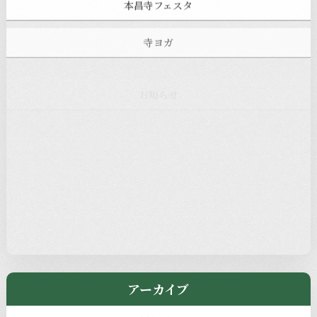
本昌寺フェスタ
寺ヨガ
お知らせ
注目の記事
新着情報
本堂カフェ
過去の主なイベント
児玉工具店
きのえねまるしぇ
アーカイブ