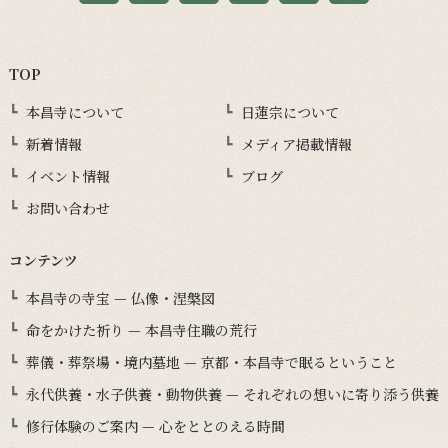
TOP
本昌寺について
日蓮宗について
新着情報
メディア掲載情報
イベント情報
ブログ
お問い合わせ
コンテンツ
本昌寺の寺宝 — 仏像・涅槃図
命をかけた祈り — 本昌寺住職の荒行
葬儀・葬祭場・境内墓地 — 京都・本昌寺で眠るということ
永代供養・水子供養・動物供養 — それぞれの想いに寄り添う供養
修行体験のご案内 — 心をととのえる時間