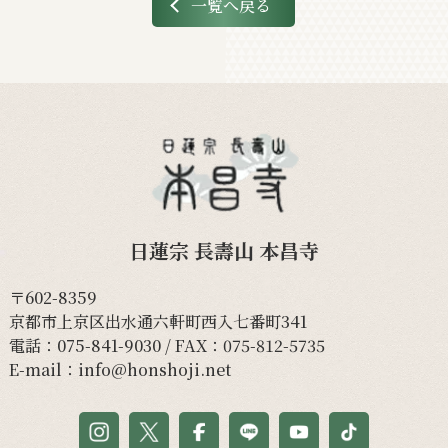
一覧へ戻る
日蓮宗 長壽山 本昌寺
〒602-8359
京都市上京区出水通六軒町西入七番町341
電話：
075-841-9030
/ FAX：075-812-5735
E-mail：
info@honshoji.net