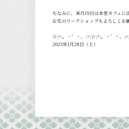
ちなみに、来月19日は本堂カフェに
お花のワークショップもよろしくお
☆;+;。・゜・。;+;☆;+;。・゜・。;+;
2023年1月28日（土）