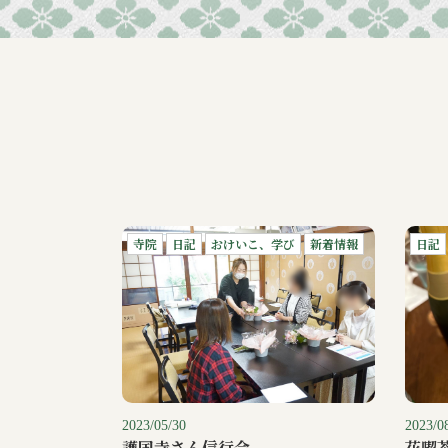
寺院
日記
おけいこ、学び
新着情報
日記
2023/05/30
2023/0
護国寺さん信行会
花喫