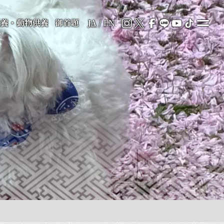
供養・動物供養
御首題
JA
/
EN