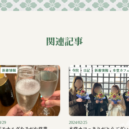
関連記事
新着情報
寺院
日記
新着情報
本堂カフ
8/29
2024/02/25
茶モナルダたそがれ営業
本堂カフェありがとうござい