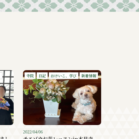
ェ
寺院
日記
おけいこ、学び
新着情報
2022/04/06
まし
チエゾウお花レッスンin本昌寺