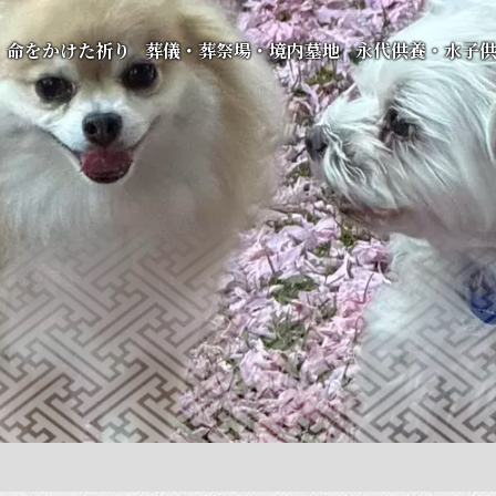
命をかけた祈り
葬儀・葬祭場・境内墓地
永代供養・水子