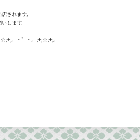
出店されます。
願いします。
☆;+;。・゜・。;+;☆;+;。