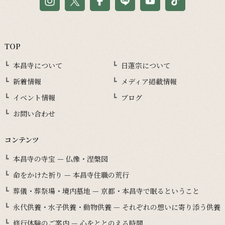
TOP
本昌寺について
日蓮宗について
新着情報
メディア掲載情報
イベント情報
ブログ
お問い合わせ
コンテンツ
本昌寺の寺宝 — 仏像・涅槃図
命をかけた祈り — 本昌寺住職の荒行
葬儀・葬祭場・境内墓地 — 京都・本昌寺で眠るということ
永代供養・水子供養・動物供養 — それぞれの想いに寄り添う供養
修行体験のご案内 — 心をととのえる時間