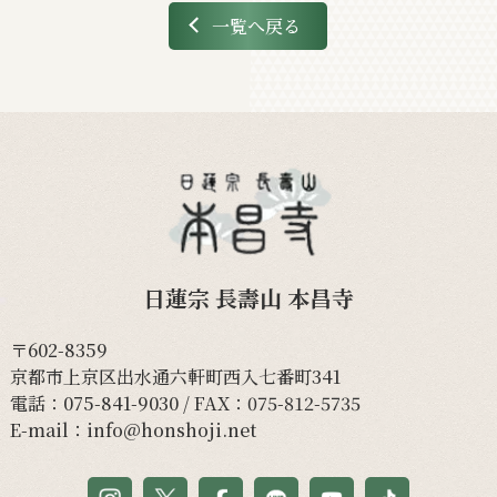
一覧へ戻る
日蓮宗 長壽山 本昌寺
〒602-8359
京都市上京区出水通六軒町西入七番町341
電話：
075-841-9030
/ FAX：075-812-5735
E-mail：
info@honshoji.net