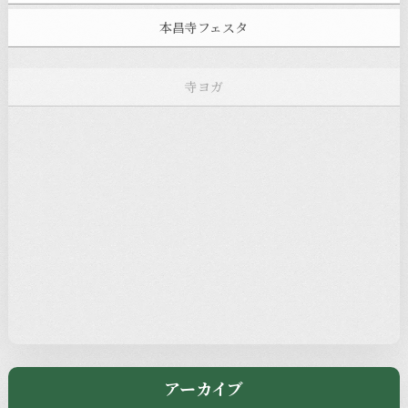
本昌寺フェスタ
寺ヨガ
お知らせ
注目の記事
新着情報
本堂カフェ
過去の主なイベント
児玉工具店
きのえねまるしぇ
アーカイブ