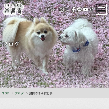
JA
/
EN
ブログ
TOP
ブログ
護国寺さん信行会