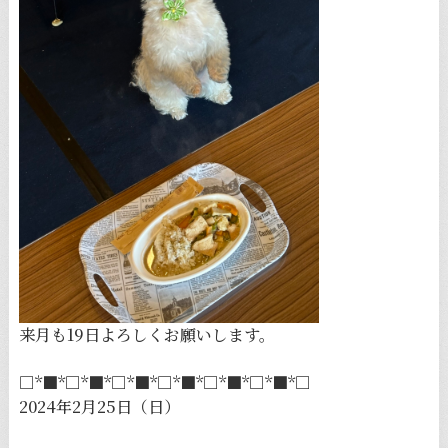
来月も19日よろしくお願いします。
□*■*□*■*□*■*□*■*□*■*□*■*□
2024年2月25日（日）