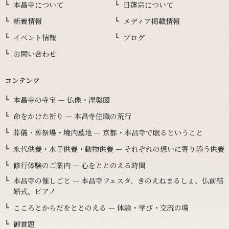
本昌寺について
日蓮宗について
新着情報
メディア掲載情報
イベント情報
ブログ
お問い合わせ
コンテンツ
本昌寺の寺宝 — 仏像・涅槃図
命をかけた祈り — 本昌寺住職の荒行
葬儀・葬祭場・境内墓地 — 京都・本昌寺で眠るということ
永代供養・水子供養・動物供養 — それぞれの想いに寄り添う供養
修行体験のご案内 — 心をととのえる時間
本昌寺の催しごと — 本昌寺フェスタ、きのえねまるしぇ、仏前結
婚式、ピアノ
こころとからだをととのえる — 体験・学び・交流の場
御首題