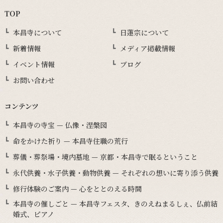
TOP
本昌寺について
日蓮宗について
新着情報
メディア掲載情報
イベント情報
ブログ
お問い合わせ
コンテンツ
本昌寺の寺宝 — 仏像・涅槃図
命をかけた祈り — 本昌寺住職の荒行
葬儀・葬祭場・境内墓地 — 京都・本昌寺で眠るということ
永代供養・水子供養・動物供養 — それぞれの想いに寄り添う供養
修行体験のご案内 — 心をととのえる時間
本昌寺の催しごと — 本昌寺フェスタ、きのえねまるしぇ、仏前結
婚式、ピアノ