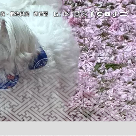
供養・動物供養
御首題
JA
/
EN