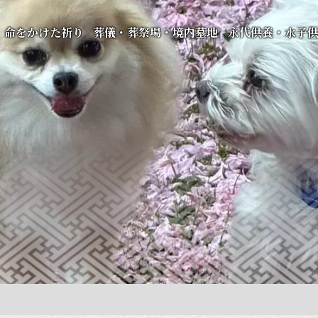
命をかけた祈り
葬儀・葬祭場・境内墓地
永代供養・水子