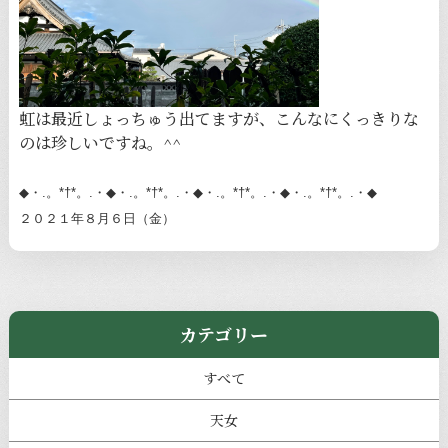
虹は最近しょっちゅう出てますが、こんなにくっきりな
のは珍しいですね。^^
◆・.。*†*。.・◆・.。*†*。.・◆・.。*†*。.・◆・.。*†*。.・◆
２０２１年８月６日（金）
カテゴリー
すべて
天女