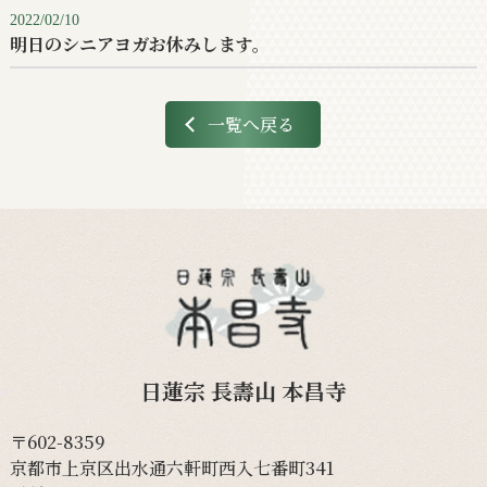
2022/02/10
明日のシニアヨガお休みします。
一覧へ戻る
日蓮宗 長壽山 本昌寺
〒602-8359
京都市上京区出水通六軒町西入七番町341