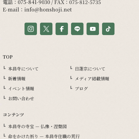
電話：
075-841-9030
/ FAX：075-812-5735
E-mail：
info@honshoji.net
TOP
本昌寺について
日蓮宗について
新着情報
メディア掲載情報
イベント情報
ブログ
お問い合わせ
コンテンツ
本昌寺の寺宝 — 仏像・涅槃図
命をかけた祈り — 本昌寺住職の荒行