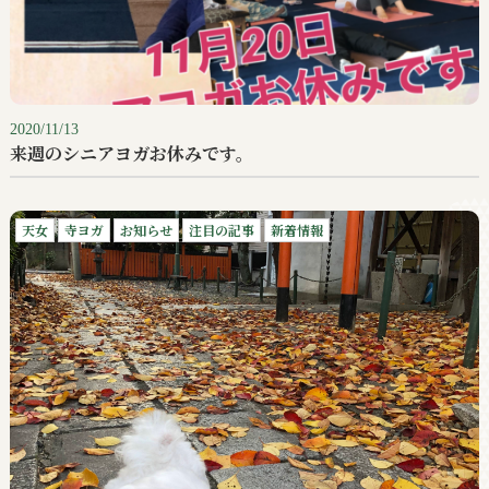
2020/11/13
来週のシニアヨガお休みです。
天女
寺ヨガ
お知らせ
注目の記事
新着情報