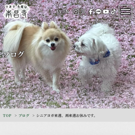
JA
/
EN
ブログ
TOP
ブログ
シニアヨガ来週、再来週お休みです。