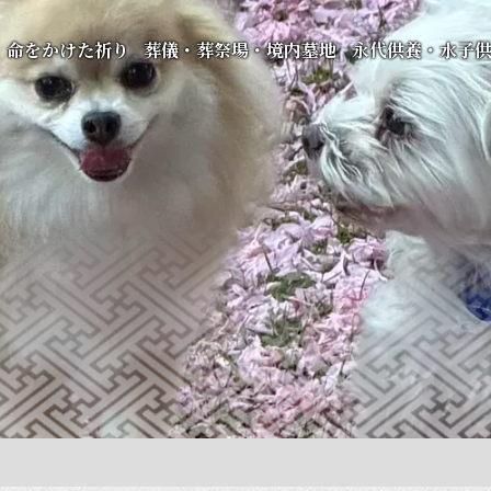
命をかけた祈り
葬儀・葬祭場・境内墓地
永代供養・水子