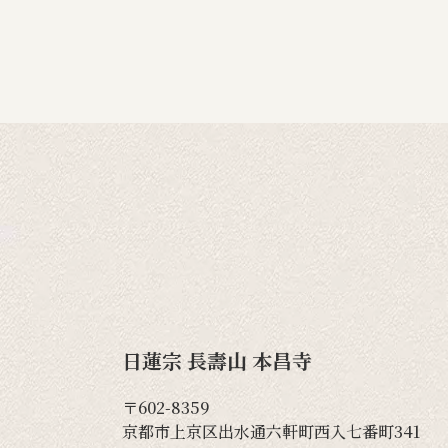
日蓮宗 長壽山 本昌寺
〒602-8359
京都市上京区出水通六軒町西入七番町341