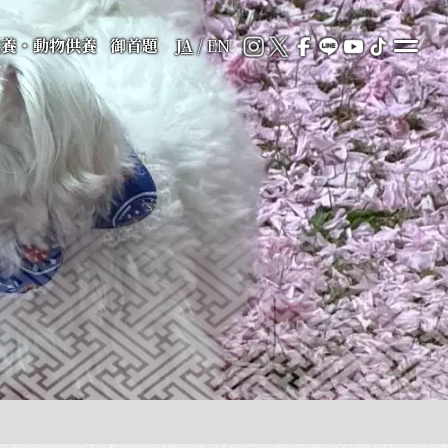
供養・動物供養
御首題
JA
/
EN