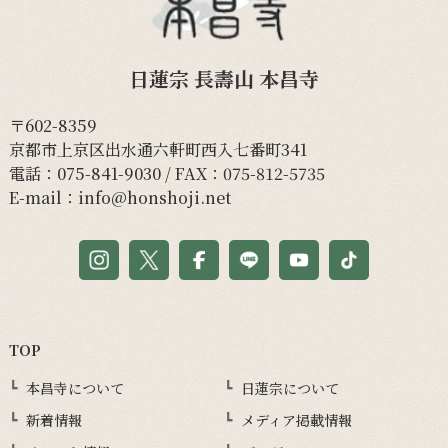
日蓮宗 長壽山 本昌寺
〒602-8359
京都市上京区出水通六軒町西入七番町341
電話：
075-841-9030
/ FAX：075-812-5735
E-mail：
info@honshoji.net
TOP
本昌寺について
日蓮宗について
新着情報
メディア掲載情報