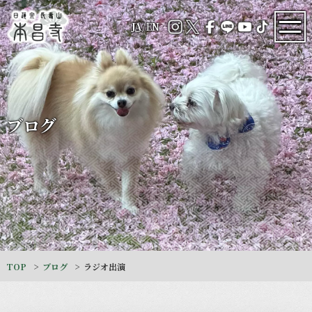
JA
/
EN
ブログ
TOP
ブログ
ラジオ出演