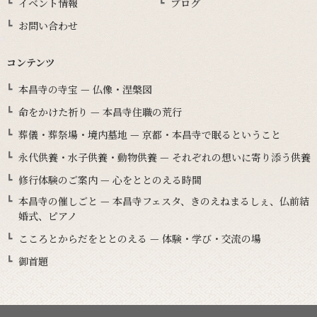
イベント情報
ブログ
お問い合わせ
コンテンツ
本昌寺の寺宝 — 仏像・涅槃図
命をかけた祈り — 本昌寺住職の荒行
葬儀・葬祭場・境内墓地 — 京都・本昌寺で眠るということ
永代供養・水子供養・動物供養 — それぞれの想いに寄り添う供養
修行体験のご案内 — 心をととのえる時間
本昌寺の催しごと — 本昌寺フェスタ、きのえねまるしぇ、仏前結
婚式、ピアノ
こころとからだをととのえる — 体験・学び・交流の場
御首題