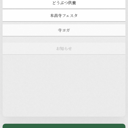
どうぶつ供養
本昌寺フェスタ
寺ヨガ
お知らせ
注目の記事
新着情報
本堂カフェ
過去の主なイベント
児玉工具店
きのえねまるしぇ