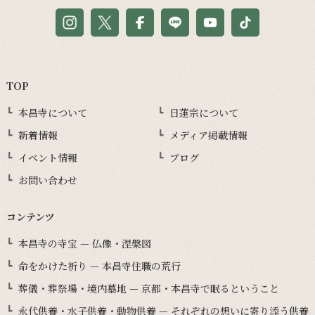
TOP
本昌寺について
日蓮宗について
新着情報
メディア掲載情報
イベント情報
ブログ
お問い合わせ
コンテンツ
本昌寺の寺宝 — 仏像・涅槃図
命をかけた祈り — 本昌寺住職の荒行
葬儀・葬祭場・境内墓地 — 京都・本昌寺で眠るということ
永代供養・水子供養・動物供養 — それぞれの想いに寄り添う供養