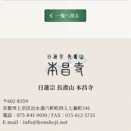
一覧へ戻る
日蓮宗 長壽山 本昌寺
〒602-8359
京都市上京区出水通六軒町西入七番町341
電話：
075-841-9030
/ FAX：075-812-5735
E-mail：
info@honshoji.net