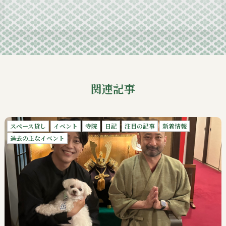
2024-09
関連記事
スペース貸し
イベント
寺院
日記
注目の記事
新着情報
過去の主なイベント