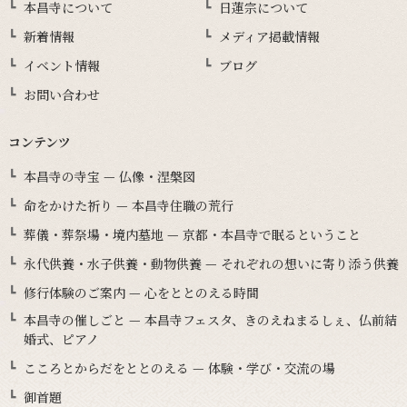
本昌寺について
日蓮宗について
新着情報
メディア掲載情報
イベント情報
ブログ
お問い合わせ
コンテンツ
本昌寺の寺宝 — 仏像・涅槃図
命をかけた祈り — 本昌寺住職の荒行
葬儀・葬祭場・境内墓地 — 京都・本昌寺で眠るということ
永代供養・水子供養・動物供養 — それぞれの想いに寄り添う供養
修行体験のご案内 — 心をととのえる時間
本昌寺の催しごと — 本昌寺フェスタ、きのえねまるしぇ、仏前結
婚式、ピアノ
こころとからだをととのえる — 体験・学び・交流の場
御首題