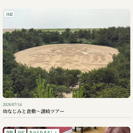
日記
2026/07/14
幼なじみと倉敷〜讃岐ツアー
寺院
日記
きのえねまるしぇ