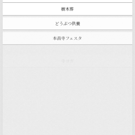
樹木葬
どうぶつ供養
本昌寺フェスタ
寺ヨガ
お知らせ
注目の記事
新着情報
本堂カフェ
過去の主なイベント
児玉工具店