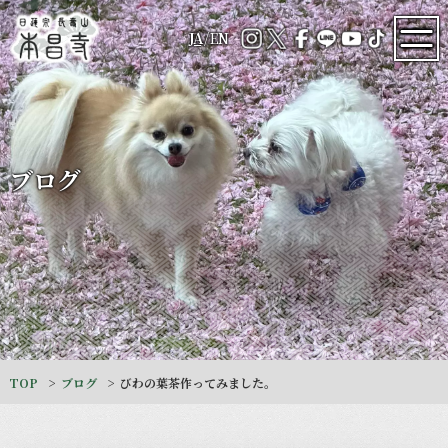
JA
/
EN
ブログ
TOP
ブログ
びわの葉茶作ってみました。