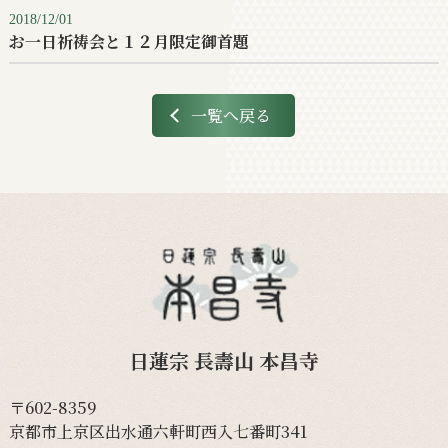
2018/12/01
お一日祈祷会と１２月限定御首題
一覧へ戻る
日蓮宗 長壽山 本昌寺
〒602-8359
京都市上京区出水通六軒町西入七番町341