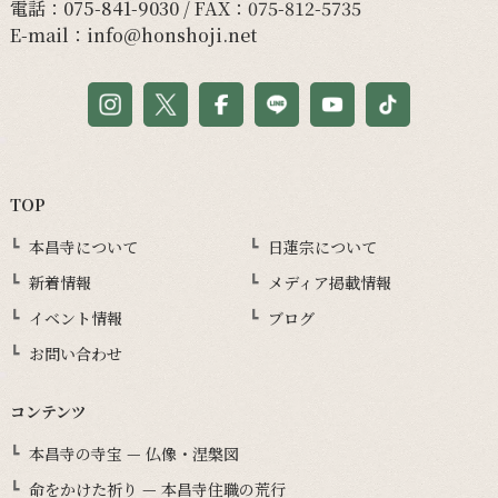
電話：
075-841-9030
/ FAX：075-812-5735
E-mail：
info@honshoji.net
TOP
本昌寺について
日蓮宗について
新着情報
メディア掲載情報
イベント情報
ブログ
お問い合わせ
コンテンツ
本昌寺の寺宝 — 仏像・涅槃図
命をかけた祈り — 本昌寺住職の荒行