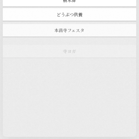
樹木葬
どうぶつ供養
本昌寺フェスタ
寺ヨガ
お知らせ
注目の記事
新着情報
本堂カフェ
過去の主なイベント
児玉工具店