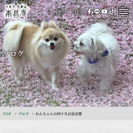
JA
/
EN
ブログ
TOP
ブログ
わんちゃんの四十九日忌法要