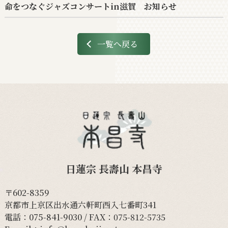
命をつなぐジャズコンサートin滋賀 お知らせ
一覧へ戻る
日蓮宗 長壽山 本昌寺
〒602-8359
京都市上京区出水通六軒町西入七番町341
電話：
075-841-9030
/ FAX：075-812-5735