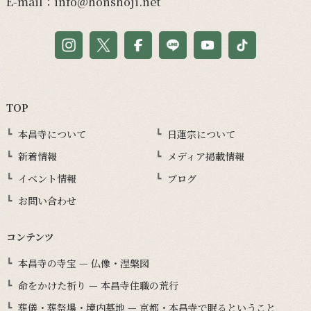
E-mail：
info@honshoji.net
TOP
本昌寺について
日蓮宗について
新着情報
メディア掲載情報
イベント情報
ブログ
お問い合わせ
コンテンツ
本昌寺の寺宝 — 仏像・涅槃図
命をかけた祈り — 本昌寺住職の荒行
葬儀・葬祭場・境内墓地 — 京都・本昌寺で眠るということ