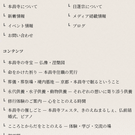
本昌寺について
日蓮宗について
新着情報
メディア掲載情報
イベント情報
ブログ
お問い合わせ
コンテンツ
本昌寺の寺宝 — 仏像・涅槃図
命をかけた祈り — 本昌寺住職の荒行
葬儀・葬祭場・境内墓地 — 京都・本昌寺で眠るということ
永代供養・水子供養・動物供養 — それぞれの想いに寄り添う供養
修行体験のご案内 — 心をととのえる時間
本昌寺の催しごと — 本昌寺フェスタ、きのえねまるしぇ、仏前結
婚式、ピアノ
こころとからだをととのえる — 体験・学び・交流の場