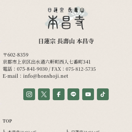
日蓮宗 長壽山 本昌寺
〒602-8359
京都市上京区出水通六軒町西入七番町341
電話：
075-841-9030
/ FAX：075-812-5735
E-mail：
info@honshoji.net
TOP
本昌寺について
日蓮宗について