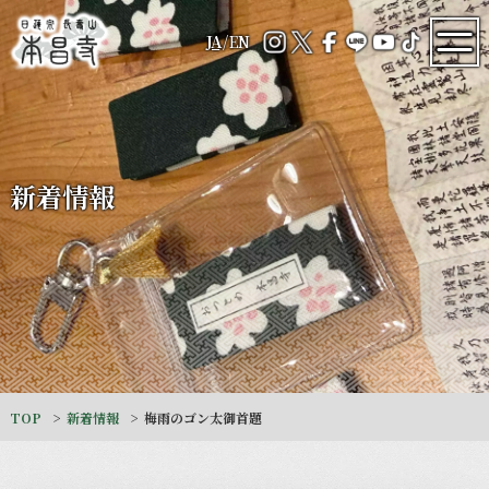
JA
/
EN
新着情報
TOP
新着情報
梅雨のゴン太御首題