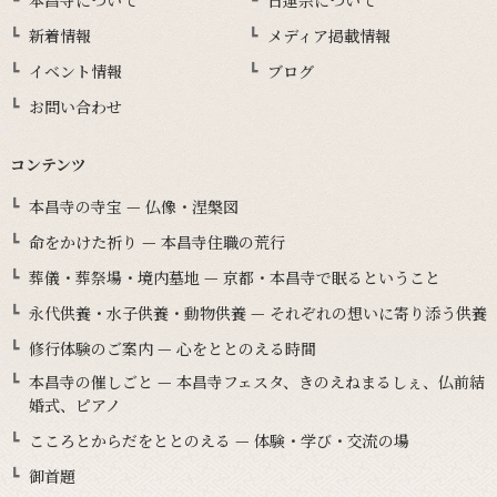
新着情報
メディア掲載情報
イベント情報
ブログ
お問い合わせ
コンテンツ
本昌寺の寺宝 — 仏像・涅槃図
命をかけた祈り — 本昌寺住職の荒行
葬儀・葬祭場・境内墓地 — 京都・本昌寺で眠るということ
永代供養・水子供養・動物供養 — それぞれの想いに寄り添う供養
修行体験のご案内 — 心をととのえる時間
本昌寺の催しごと — 本昌寺フェスタ、きのえねまるしぇ、仏前結
婚式、ピアノ
こころとからだをととのえる — 体験・学び・交流の場
御首題