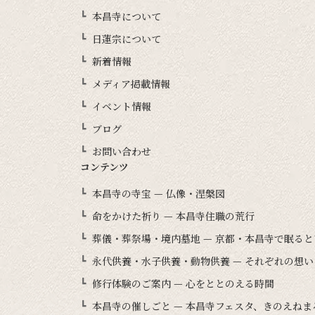
本昌寺について
日蓮宗について
新着情報
メディア掲載情報
イベント情報
ブログ
お問い合わせ
コンテンツ
本昌寺の寺宝 — 仏像・涅槃図
命をかけた祈り — 本昌寺住職の荒行
葬儀・葬祭場・境内墓地 — 京都・本昌寺で眠る
永代供養・水子供養・動物供養 — それぞれの想
修行体験のご案内 — 心をととのえる時間
本昌寺の催しごと — 本昌寺フェスタ、きのえね