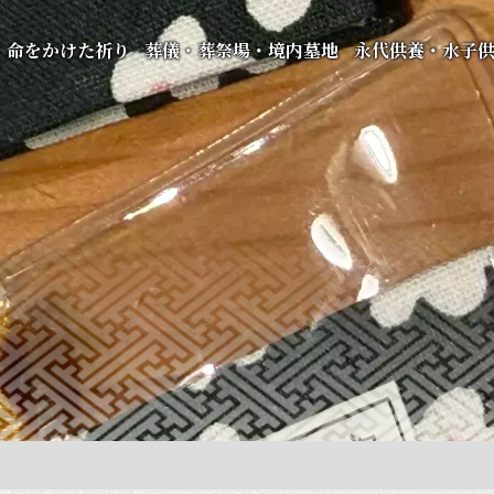
命をかけた祈り
葬儀・葬祭場・境内墓地
永代供養・水子