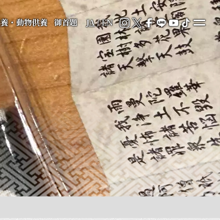
供養・動物供養
御首題
JA
/
EN