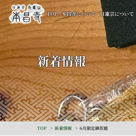
TOP
本昌寺について
日蓮宗について
新着情報
TOP
新着情報
6月限定御首題