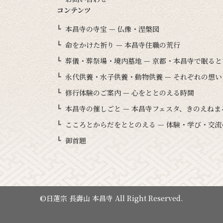
コンテンツ
本昌寺の寺宝 — 仏像・涅槃図
命をかけた祈り — 本昌寺住職の荒行
葬儀・葬祭場・境内墓地 — 京都・本昌寺で眠る
永代供養・水子供養・動物供養 — それぞれの想
修行体験のご案内 — 心をととのえる時間
本昌寺の催しごと — 本昌寺フェスタ、きのえね
こころとからだをととのえる — 体験・学び・交流
御首題
©日蓮宗 長壽山 本昌寺 All Right Reserved.