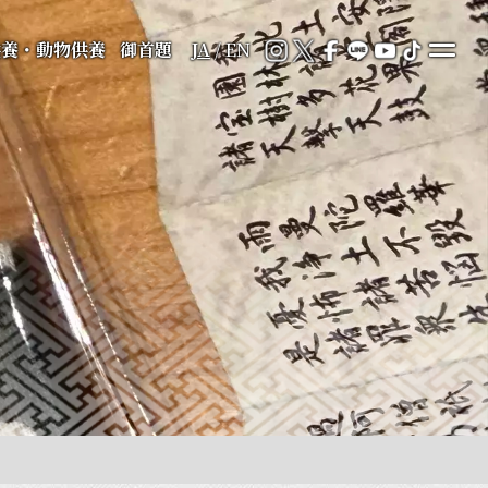
供養・動物供養
御首題
JA
/
EN