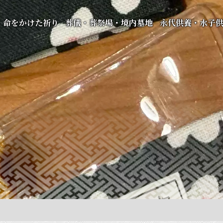
命をかけた祈り
葬儀・葬祭場・境内墓地
永代供養・水子