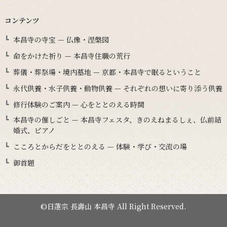
コンテンツ
本昌寺の寺宝 — 仏像・涅槃図
命をかけた祈り — 本昌寺住職の荒行
葬儀・葬祭場・境内墓地 — 京都・本昌寺で眠るということ
永代供養・水子供養・動物供養 — それぞれの想いに寄り添う供養
修行体験のご案内 — 心をととのえる時間
本昌寺の催しごと — 本昌寺フェスタ、きのえねまるしぇ、仏前結
婚式、ピアノ
こころとからだをととのえる — 体験・学び・交流の場
御首題
©日蓮宗 長壽山 本昌寺 All Right Reserved.