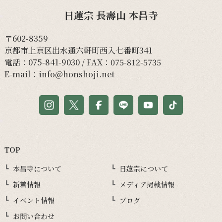
日蓮宗 長壽山 本昌寺
〒602-8359
京都市上京区出水通六軒町西入七番町341
電話：
075-841-9030
/ FAX：075-812-5735
E-mail：
info@honshoji.net
TOP
本昌寺について
日蓮宗について
新着情報
メディア掲載情報
イベント情報
ブログ
お問い合わせ