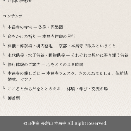
お問い合わせ
コンテンツ
本昌寺の寺宝 — 仏像・涅槃図
命をかけた祈り — 本昌寺住職の荒行
葬儀・葬祭場・境内墓地 — 京都・本昌寺で眠るということ
永代供養・水子供養・動物供養 — それぞれの想いに寄り添う供養
修行体験のご案内 — 心をととのえる時間
本昌寺の催しごと — 本昌寺フェスタ、きのえねまるしぇ、仏前結
婚式、ピアノ
こころとからだをととのえる — 体験・学び・交流の場
御首題
©日蓮宗 長壽山 本昌寺 All Right Reserved.