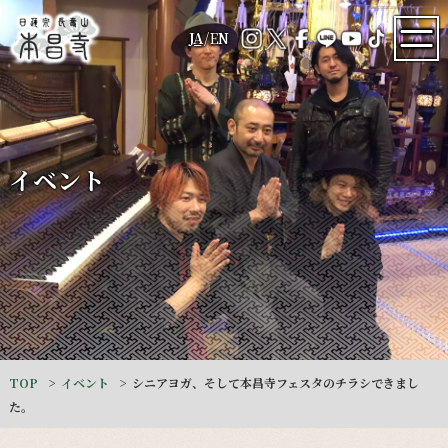
JA
/
EN
イベント
TOP
イベント
シニアヨガ、そして本昌寺フェスタのチラシできまし
た。