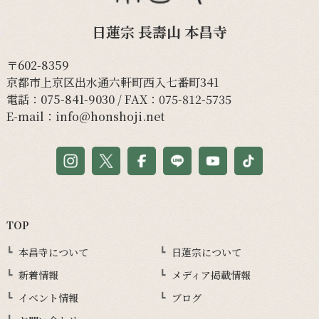
日蓮宗 長壽山 本昌寺
〒602-8359
京都市上京区出水通六軒町西入七番町341
電話：
075-841-9030
/ FAX：075-812-5735
E-mail：
info@honshoji.net
TOP
本昌寺について
日蓮宗について
新着情報
メディア掲載情報
イベント情報
ブログ