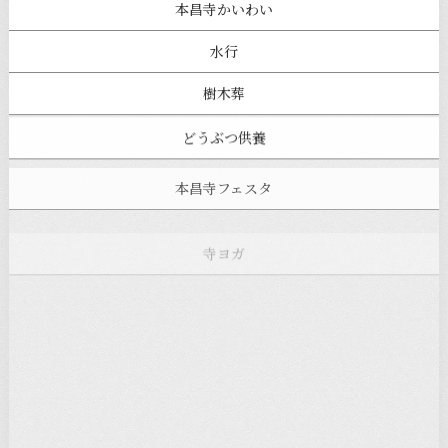
本昌寺かいわい
水行
樹木葬
どうぶつ供養
本昌寺フェスタ
寺ヨガ
お知らせ
注目の記事
新着情報
本堂カフェ
過去の主なイベント