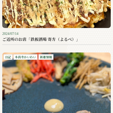
2024/07/14
ご近所のお店「鉄板酒場 寄方（よるべ）」
日記
本昌寺かいわい
新着情報