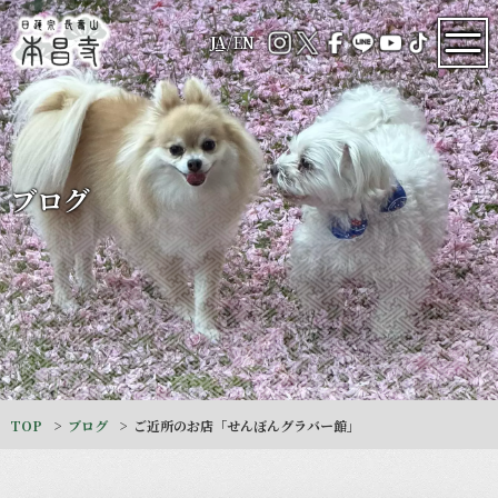
JA
/
EN
ブログ
TOP
ブログ
ご近所のお店「せんぼんグラバー館」