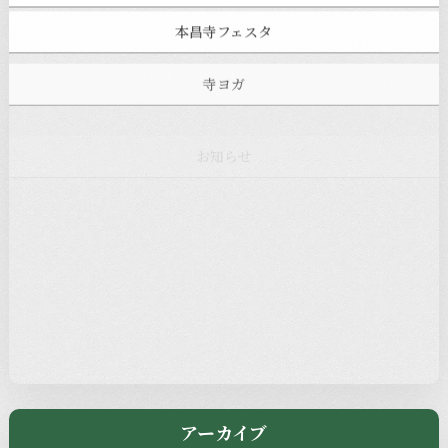
本昌寺フェスタ
寺ヨガ
お知らせ
注目の記事
新着情報
本堂カフェ
過去の主なイベント
児玉工具店
きのえねまるしぇ
アーカイブ