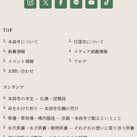
TOP
本昌寺について
日蓮宗について
新着情報
メディア掲載情報
イベント情報
ブログ
お問い合わせ
コンテンツ
本昌寺の寺宝 — 仏像・涅槃図
命をかけた祈り — 本昌寺住職の荒行
葬儀・葬祭場・境内墓地 — 京都・本昌寺で眠るということ
永代供養・水子供養・動物供養 — それぞれの想いに寄り添う供養