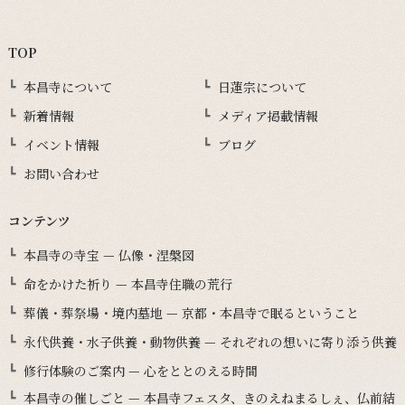
TOP
本昌寺について
日蓮宗について
新着情報
メディア掲載情報
イベント情報
ブログ
お問い合わせ
コンテンツ
本昌寺の寺宝 — 仏像・涅槃図
命をかけた祈り — 本昌寺住職の荒行
葬儀・葬祭場・境内墓地 — 京都・本昌寺で眠るということ
永代供養・水子供養・動物供養 — それぞれの想いに寄り添う供養
修行体験のご案内 — 心をととのえる時間
本昌寺の催しごと — 本昌寺フェスタ、きのえねまるしぇ、仏前結