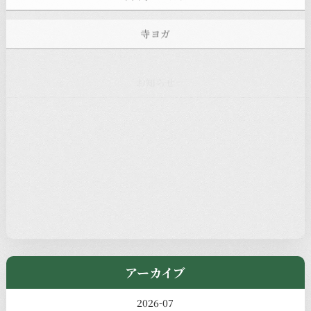
寺ヨガ
お知らせ
注目の記事
新着情報
本堂カフェ
過去の主なイベント
児玉工具店
きのえねまるしぇ
アーカイブ
2026-07