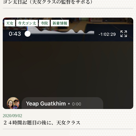
ゴン太日記（天女クラスの監督をサボる）
天女
寺犬ゴン太
寺院
新着情報
2020/09/02
２４時間お題目の後に、天女クラス