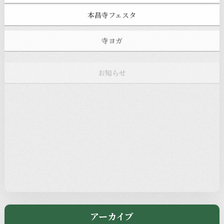
本昌寺フェスタ
寺ヨガ
お知らせ
注目の記事
新着情報
本堂カフェ
過去の主なイベント
児玉工具店
きのえねまるしぇ
アーカイブ