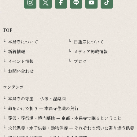
TOP
本昌寺について
日蓮宗について
新着情報
メディア掲載情報
イベント情報
ブログ
お問い合わせ
コンテンツ
本昌寺の寺宝 — 仏像・涅槃図
命をかけた祈り — 本昌寺住職の荒行
葬儀・葬祭場・境内墓地 — 京都・本昌寺で眠るということ
永代供養・水子供養・動物供養 — それぞれの想いに寄り添う供養